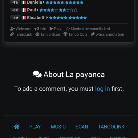
Daniela
-7 h
Paul
-8 h
Elisabeth
-8 h
Welcome
Info
Play!
Musical personality test
TangoLink
Tango Scan
Tango Quiz
Lyrics annotation
About La payanca
To add a comment, you must
log in
first.
PLAY
MUSIC
SCAN
TANGOLINK