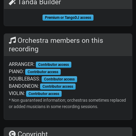
Tanda Builder
Premium or TangoDJ access
Orchestra members on this
recording
ARRANGER:
Contributor access
PIANO:
Contributor access
DOUBLEBASS:
Contributor access
BANDONEON:
Contributor access
VIOLIN:
Contributor access
* Non guaranteed information; orchestras sometimes replaced
or added musicians in some recording sessions.
Copyright