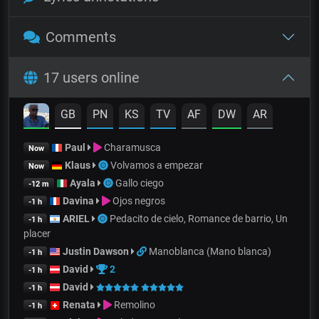
Comments
17 users online
GB
PN
KS
TV
AF
DW
AR
Paul
Charamusca
Now
Klaus
Volvamos a empezar
Now
Ayala
Gallo ciego
-12 m
Davina
Ojos negros
-1 h
ARIEL
Pedacito de cielo, Romance de barrio, Un
-1 h
placer
Justin Dawson
Manoblanca (Mano blanca)
-1 h
David
2
-1 h
David
-1 h
Renata
Remolino
-1 h