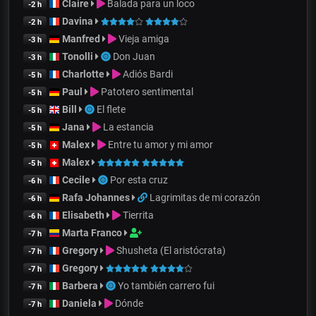
Claire
Balada para un loco
-2 h
Davina
-2 h
Manfred
Vieja amiga
-3 h
Tonolli
Don Juan
-3 h
Charlotte
Adiós Bardi
-5 h
Paul
Patotero sentimental
-5 h
Bill
El flete
-5 h
Jana
La estancia
-5 h
Malex
Entre tu amor y mi amor
-5 h
Malex
-5 h
Cecile
Por esta cruz
-6 h
Rafa Johannes
Lagrimitas de mi corazón
-6 h
Elisabeth
Tierrita
-6 h
Marta Franco
-7 h
Gregory
Shusheta (El aristócrata)
-7 h
Gregory
-7 h
Barbera
Yo también carrero fui
-7 h
Daniela
Dónde
-7 h