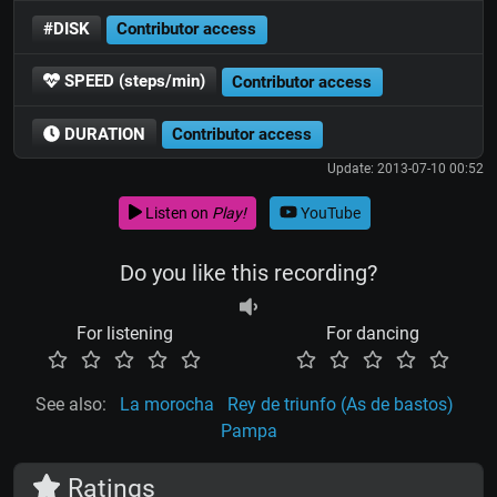
#DISK
Contributor access
SPEED (steps/min)
Contributor access
DURATION
Contributor access
Update: 2013-07-10 00:52
Listen on
Play!
YouTube
Do you like this recording?
For listening
For dancing
See also:
La morocha
Rey de triunfo (As de bastos)
Pampa
Ratings