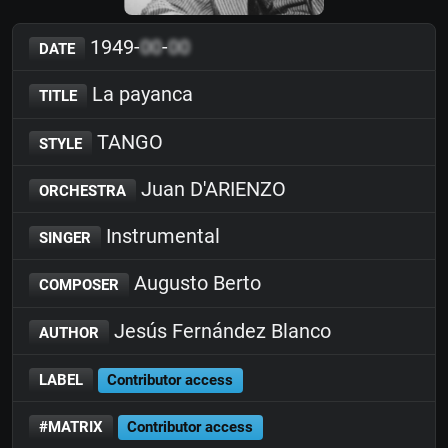
1949-
00
-
00
DATE
La payanca
TITLE
TANGO
STYLE
Juan D'ARIENZO
ORCHESTRA
Instrumental
SINGER
Augusto Berto
COMPOSER
Jesús Fernández Blanco
AUTHOR
LABEL
Contributor access
#MATRIX
Contributor access