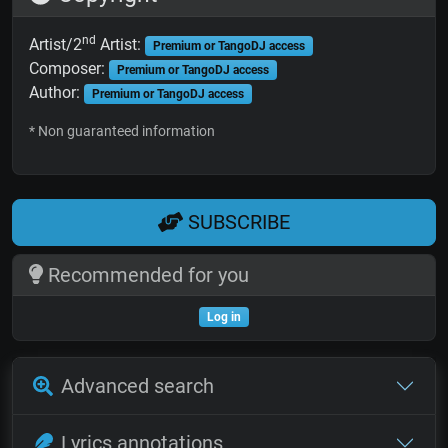
nd
Artist/2
Artist:
Premium or TangoDJ access
Composer:
Premium or TangoDJ access
Author:
Premium or TangoDJ access
* Non guaranteed information
SUBSCRIBE
Recommended for you
Log in
Advanced search
Lyrics annotations