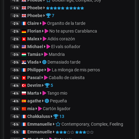
Phoebe
Golden age, Complex, Joy
-1 h
Phoebe
-1 h
Phoebe
7
-2 h
Claire
Organito de la tarde
-2 h
Florian
No te apures Carablanca
-2 h
Malex
Adiós corazón
-2 h
Michael
El vals soñador
-3 h
Tamás
Mandria
-3 h
Vlada
Demasiado tarde
-3 h
Philippe
La milonga de mis perros
-3 h
Pascal
Caballo de calesita
-4 h
Devrim
5
-4 h
Marta
Tango mio
-4 h
agathe
Pequeña
-4 h
mia
Cartón ligador
-5 h
Chakkaluss
13
-5 h
Emmanuelle
Contemporary, Complex, Feeling
-5 h
Emmanuelle
-5 h