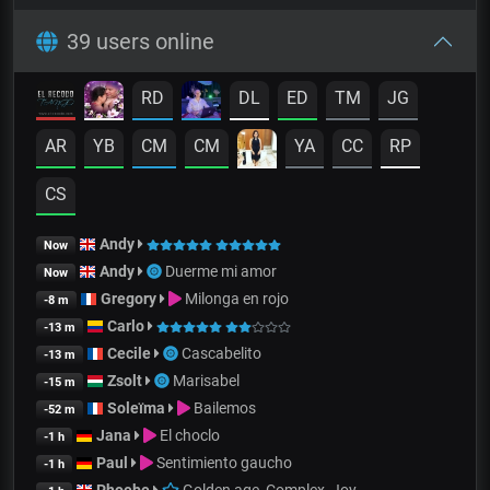
39 users online
RD
DL
ED
TM
JG
AR
YB
CM
CM
YA
CC
RP
CS
Andy
Now
Andy
Duerme mi amor
Now
Gregory
Milonga en rojo
-8 m
Carlo
-13 m
Cecile
Cascabelito
-13 m
Zsolt
Marisabel
-15 m
Soleïma
Bailemos
-52 m
Jana
El choclo
-1 h
Paul
Sentimiento gaucho
-1 h