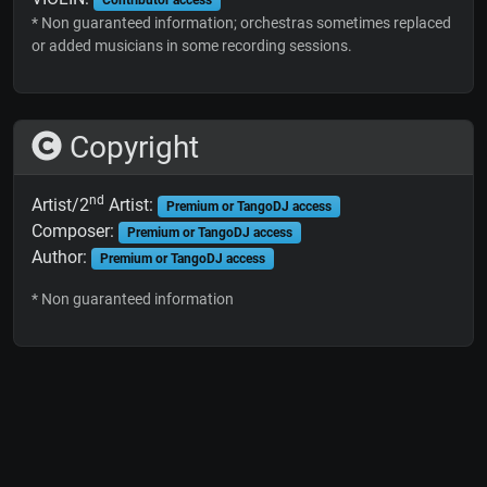
* Non guaranteed information; orchestras sometimes replaced
or added musicians in some recording sessions.
Copyright
nd
Artist/2
Artist:
Premium or TangoDJ access
Composer:
Premium or TangoDJ access
Author:
Premium or TangoDJ access
* Non guaranteed information