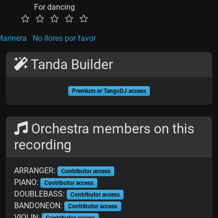
For dancing
arinera
No llores por favor
Tanda Builder
Premium or TangoDJ access
Orchestra members on this
recording
ARRANGER:
Contributor access
PIANO:
Contributor access
DOUBLEBASS:
Contributor access
BANDONEON:
Contributor access
VIOLIN:
Contributor access