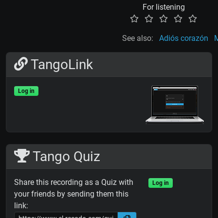
For listening
See also:
Adiós corazón
M
TangoLink
Log in
Tango Quiz
Share this recording as a Quiz with
Log in
your friends by sending them this
link: