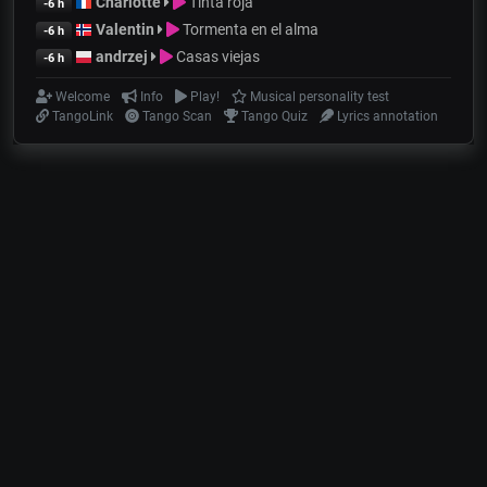
Charlotte
Tinta roja
-6 h
Valentin
Tormenta en el alma
-6 h
andrzej
Casas viejas
-6 h
Welcome
Info
Play!
Musical personality test
TangoLink
Tango Scan
Tango Quiz
Lyrics annotation