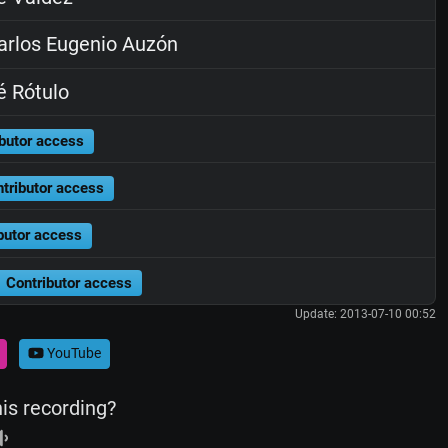
rlos Eugenio Auzón
 Rótulo
butor access
tributor access
butor access
Contributor access
Update: 2013-07-10 00:52
YouTube
his recording?