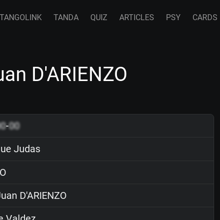
TANGOLINK
TANDA
QUIZ
ARTICLES
PSY
CARDS
Juan D'ARIENZO
00
-
00
que Judas
O
uan D'ARIENZO
e Valdez