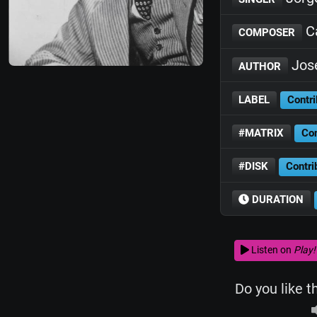
Ca
COMPOSER
José
AUTHOR
LABEL
Contri
#MATRIX
Con
#DISK
Contri
DURATION
Listen on
Play!
Do you like t