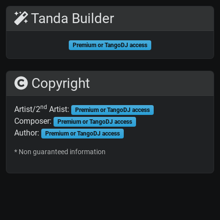
Tanda Builder
Premium or TangoDJ access
Copyright
nd
Artist/2
Artist:
Premium or TangoDJ access
Composer:
Premium or TangoDJ access
Author:
Premium or TangoDJ access
* Non guaranteed information