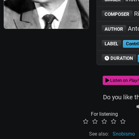
Ri
COMPOSER
Anto
AUTHOR
LABEL
Contri
DURATION
Listen on
Play!
Do you like t
For listening
See also:
Snobismo