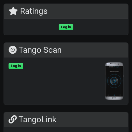
Ratings
Log in
Tango Scan
Log in
TangoLink