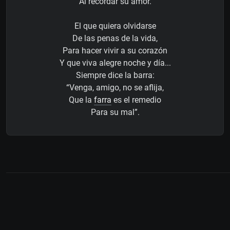
Al recordar su amor.
El que quiera olvidarse
De las penas de la vida,
Para hacer vivir a su corazón
Y que viva alegre noche y día...
Siempre dice la barra:
“Venga, amigo, no se aflija,
Que la
farra
es el remedio
Para su mal”.