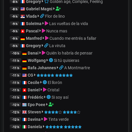
Gregory
Golden age, Complex, Feeling
-8 h
Gabriel Magni
-8 h
Vlada
Flor de lino
-9 h
Soleïma
Las vueltas de la vida
-9 h
Pascal
Nunca mas
-9 h
Manfred
Cuando me entrés a fallar
-9 h
Gregory
La viruta
-9 h
Danai
Quién lo habría de pensar
-10 h
Wolfgang
Si tú quisieras
-11 h
Rafa Johannes
A Montmartre
-11 h
CG
-11 h
Cecile
El llorón
-11 h
Daniel
Cristal
-11 h
Frédéric
Si soy así
-11 h
Epo Poee
-12 h
Steven
-12 h
Davina
Tinta verde
-12 h
Daniela
-12 h