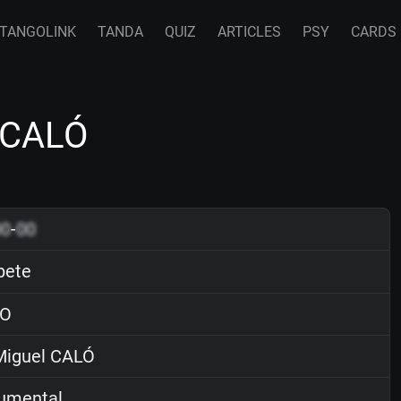
TANGOLINK
TANDA
QUIZ
ARTICLES
PSY
CARDS
l CALÓ
00
-
00
pete
O
iguel CALÓ
rumental