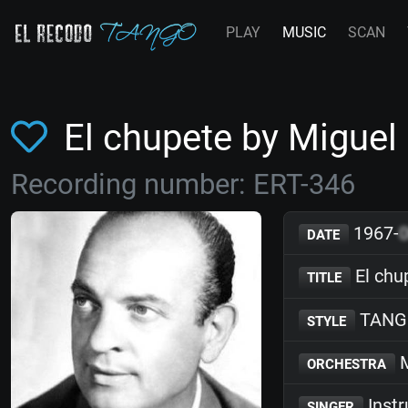
PLAY
MUSIC
SCAN
El chupete by Migue
Recording number: ERT-346
1967-
DATE
El chu
TITLE
TANG
STYLE
M
ORCHESTRA
Inst
SINGER