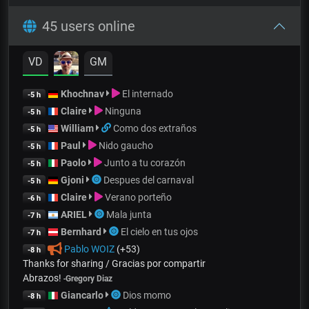
45 users online
VD
GM
Khochnav
El internado
-5 h
Claire
Ninguna
-5 h
William
Como dos extraños
-5 h
Paul
Nido gaucho
-5 h
Paolo
Junto a tu corazón
-5 h
Gjoni
Despues del carnaval
-5 h
Claire
Verano porteño
-6 h
ARIEL
Mala junta
-7 h
Bernhard
El cielo en tus ojos
-7 h
Pablo WOIZ
(+53)
-8 h
Thanks for sharing / Gracias por compartir
Abrazos!
-
Gregory Diaz
Giancarlo
Dios momo
-8 h