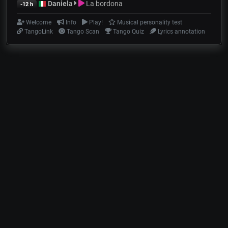
Daniela
La bordona
-12 h
Welcome
Info
Play!
Musical personality test
TangoLink
Tango Scan
Tango Quiz
Lyrics annotation