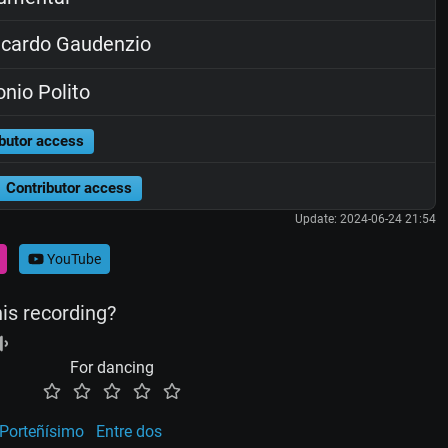
cardo Gaudenzio
nio Polito
butor access
Contributor access
Update: 2024-06-24 21:54
YouTube
his recording?
For dancing
Porteñísimo
Entre dos