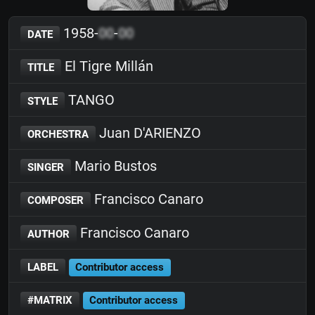
1958-
00
-
00
DATE
El Tigre Millán
TITLE
TANGO
STYLE
Juan D'ARIENZO
ORCHESTRA
Mario Bustos
SINGER
Francisco Canaro
COMPOSER
Francisco Canaro
AUTHOR
LABEL
Contributor access
#MATRIX
Contributor access