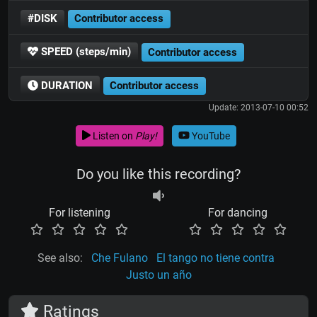
#DISK
Contributor access
SPEED (steps/min)
Contributor access
DURATION
Contributor access
Update: 2013-07-10 00:52
Listen on
Play!
YouTube
Do you like this recording?
For listening
For dancing
See also:
Che Fulano
El tango no tiene contra
Justo un año
Ratings