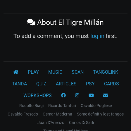
About El Tigre Millán
To add a comment, you must
log in
first.
PLAY
MUSIC
SCAN
TANGOLINK
TANDA
QUIZ
ARTICLES
PSY
CARDS
WORKSHOPS
Rodolfo Biagi
Ricardo Tanturi
Osvaldo Pugliese
Osvaldo Fresedo
Osmar Maderna
Some definitly lost tangos
Juan D'Arienzo
Carlos Di Sarli
Terms and Legal Notices