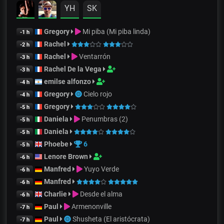
YH
SK
Gregory
Mi piba (Mi piba linda)
-1 h
Rachel
-2 h
Rachel
Ventarrón
-3 h
Rachel De la Vega
-3 h
emilse alfonzo
-4 h
Gregory
Cielo rojo
-4 h
Gregory
-5 h
Daniela
Penumbras (2)
-5 h
Daniela
-5 h
Phoebe
6
-5 h
Lenore Brown
-6 h
Manfred
Yuyo Verde
-6 h
Manfred
-6 h
Charlie
Desde el alma
-6 h
Paul
Armenonville
-7 h
Paul
Shusheta (El aristócrata)
-7 h