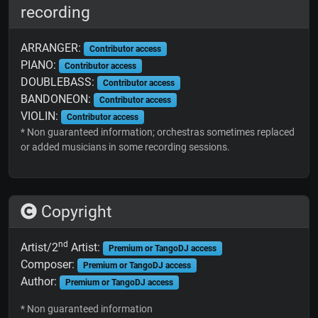
recording
ARRANGER:
Contributor access
PIANO:
Contributor access
DOUBLEBASS:
Contributor access
BANDONEON:
Contributor access
VIOLIN:
Contributor access
* Non guaranteed information; orchestras sometimes replaced
or added musicians in some recording sessions.
Copyright
nd
Artist/2
Artist:
Premium or TangoDJ access
Composer:
Premium or TangoDJ access
Author:
Premium or TangoDJ access
* Non guaranteed information