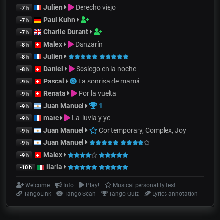
Julien
Derecho viejo
-7 h
Paul Kuhn
-7 h
Charlie Durant
-7 h
Malex
Danzarín
-8 h
Julien
-8 h
Daniel
Sosiego en la noche
-8 h
Pascal
La sonrisa de mamá
-9 h
Renata
Por la vuelta
-9 h
Juan Manuel
1
-9 h
marc
La lluvia y yo
-9 h
Juan Manuel
Contemporary, Complex, Joy
-9 h
Juan Manuel
-9 h
Malex
-9 h
ilaria
-10 h
Welcome
Info
Play!
Musical personality test
TangoLink
Tango Scan
Tango Quiz
Lyrics annotation