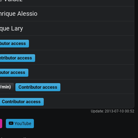
rique Alessio
que Lary
butor access
tributor access
butor access
/min)
Contributor access
Contributor access
Update: 2013-07-10 00:52
YouTube