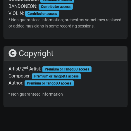
BANDONEON:
Contributor access
VIOLIN:
Contributor access
* Non guaranteed information; orchestras sometimes replaced
or added musicians in some recording sessions.
Copyright
nd
Artist/2
Artist:
Premium or TangoDJ access
Composer:
Premium or TangoDJ access
Author:
Premium or TangoDJ access
* Non guaranteed information