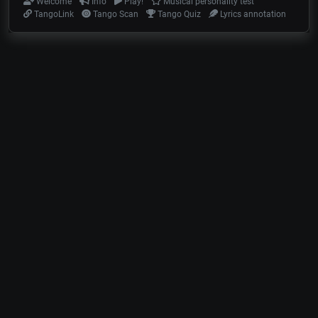
Welcome
Info
Play!
Musical personality test
TangoLink
Tango Scan
Tango Quiz
Lyrics annotation