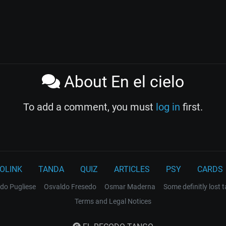
About En el cielo
To add a comment, you must
log in
first.
OLINK
TANDA
QUIZ
ARTICLES
PSY
CARDS
do Pugliese
Osvaldo Fresedo
Osmar Maderna
Some definitly lost 
Terms and Legal Notices