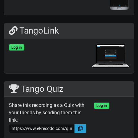
TangoLink
Log in
Tango Quiz
Share this recording as a Quiz with
Log in
your friends by sending them this
link: