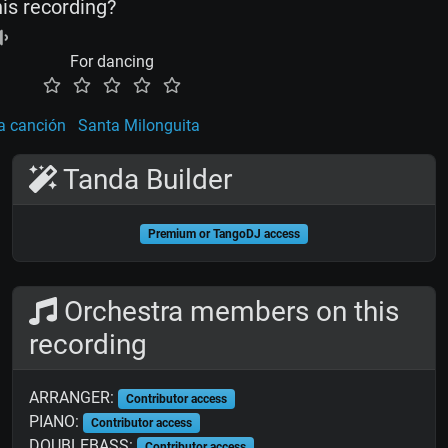
his recording?
For dancing
a canción
Santa Milonguita
Tanda Builder
Premium or TangoDJ access
Orchestra members on this
recording
ARRANGER:
Contributor access
PIANO:
Contributor access
DOUBLEBASS:
Contributor access