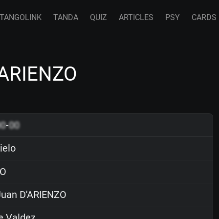
TANGOLINK
TANDA
QUIZ
ARTICLES
PSY
CARDS
D'ARIENZO
00
-
00
ielo
O
uan D'ARIENZO
e Valdez