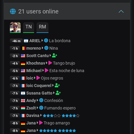
21 users online
TN
RM
ARIEL
La bordona
-46 m
moreno
Nina
-1 h
Scott Cantu
-2 h
Khochnav
Tango brujo
-4 h
Michael
Esta noche de luna
-5 h
loic
Ojos negros
-6 h
loic Coquerel
-7 h
Susana Gatto
-7 h
Andy
Confesión
-7 h
Zsolt
Fumando espero
-7 h
Davina
-7 h
Jana
Trago amargo
-8 h
Jana
-8 h