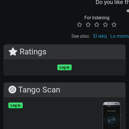
Do you like t
For listening
See also:
El reloj
La mism
Ratings
Log in
Tango Scan
Log in