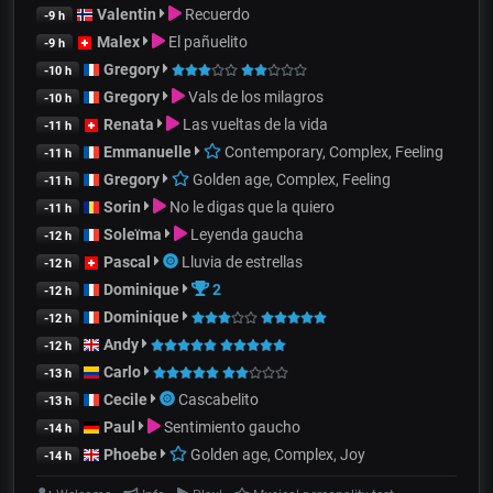
Valentin
Recuerdo
-9 h
Malex
El pañuelito
-9 h
Gregory
-10 h
Gregory
Vals de los milagros
-10 h
Renata
Las vueltas de la vida
-11 h
Emmanuelle
Contemporary, Complex, Feeling
-11 h
Gregory
Golden age, Complex, Feeling
-11 h
Sorin
No le digas que la quiero
-11 h
Soleïma
Leyenda gaucha
-12 h
Pascal
Lluvia de estrellas
-12 h
Dominique
2
-12 h
Dominique
-12 h
Andy
-12 h
Carlo
-13 h
Cecile
Cascabelito
-13 h
Paul
Sentimiento gaucho
-14 h
Phoebe
Golden age, Complex, Joy
-14 h