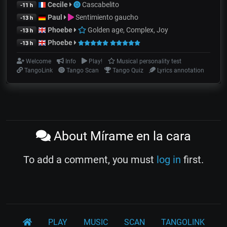
Cecile
Cascabelito
-11 h
Paul
Sentimiento gaucho
-13 h
Phoebe
Golden age, Complex, Joy
-13 h
Phoebe
-13 h
Welcome
Info
Play!
Musical personality test
TangoLink
Tango Scan
Tango Quiz
Lyrics annotation
About Mírame en la cara
To add a comment, you must
log in
first.
PLAY
MUSIC
SCAN
TANGOLINK