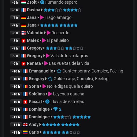
Zsolt
Fumando espero
-5 h
Davina
-6 h
Jana
Trago amargo
-7 h
Jana
-7 h
Valentin
Recuerdo
-8 h
Malex
El pañuelito
-8 h
Gregory
-9 h
Gregory
Vals de los milagros
-9 h
Renata
Las vueltas de la vida
-9 h
Emmanuelle
Contemporary, Complex, Feeling
-10 h
Gregory
Golden age, Complex, Feeling
-10 h
Sorin
No le digas que la quiero
-10 h
Soleïma
Leyenda gaucha
-10 h
Pascal
Lluvia de estrellas
-10 h
Dominique
2
-11 h
Dominique
-11 h
Andy
-11 h
Carlo
-11 h