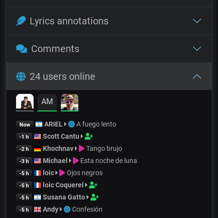
Lyrics annotations
Comments
24 users online
AM
ARIEL
A fuego lento
Now
Scott Cantu
-1 h
Khochnav
Tango brujo
-2 h
Michael
Esta noche de luna
-3 h
loic
Ojos negros
-5 h
loic Coquerel
-5 h
Susana Gatto
-5 h
Andy
Confesión
-5 h