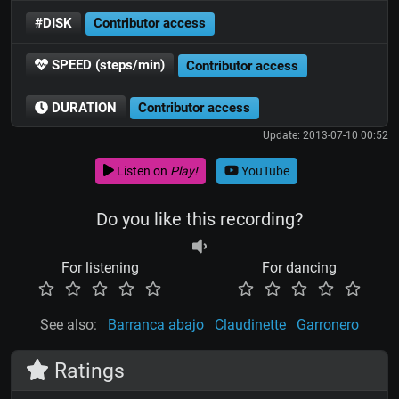
#DISK
Contributor access
SPEED (steps/min)
Contributor access
DURATION
Contributor access
Update: 2013-07-10 00:52
Listen on
Play!
YouTube
Do you like this recording?
For listening
For dancing
See also:
Barranca abajo
Claudinette
Garronero
Ratings