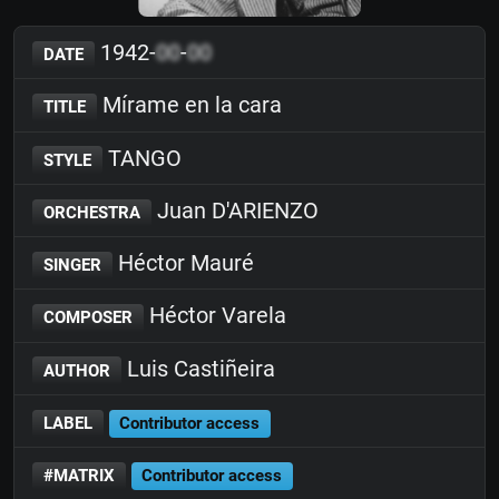
1942-
00
-
00
DATE
Mírame en la cara
TITLE
TANGO
STYLE
Juan D'ARIENZO
ORCHESTRA
Héctor Mauré
SINGER
Héctor Varela
COMPOSER
Luis Castiñeira
AUTHOR
LABEL
Contributor access
#MATRIX
Contributor access