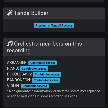
Tanda Builder
Premium or TangoDJ access
Orchestra members on this
recording
ARRANGER:
Contributor access
PIANO:
Contributor access
DOUBLEBASS:
Contributor access
BANDONEON:
Contributor access
VIOLIN:
Contributor access
* Non guaranteed information; orchestras sometimes replaced
or added musicians in some recording sessions.