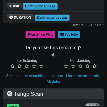
#DISK
Contributor access
DURATION
Contributor access
Update: 2021-03-07 18:02
Listen on
Play!
YouTube
Do you like this recording?
For listening
For dancing
See also:
Muchachita del campo
Llamame amor mío
Mi dolor
Tango Scan
Log in