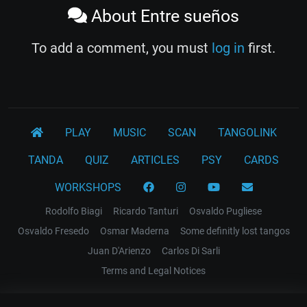
About Entre sueños
To add a comment, you must
log in
first.
PLAY
MUSIC
SCAN
TANGOLINK
TANDA
QUIZ
ARTICLES
PSY
CARDS
WORKSHOPS
Rodolfo Biagi
Ricardo Tanturi
Osvaldo Pugliese
Osvaldo Fresedo
Osmar Maderna
Some definitly lost tangos
Juan D'Arienzo
Carlos Di Sarli
Terms and Legal Notices
EL RECODO TANGO