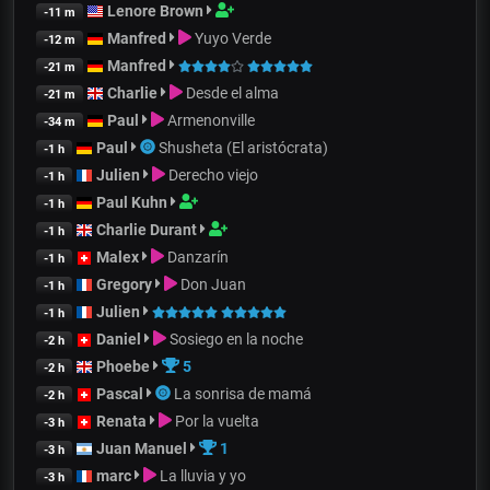
Lenore Brown
-11 m
Manfred
Yuyo Verde
-12 m
Manfred
-21 m
Charlie
Desde el alma
-21 m
Paul
Armenonville
-34 m
Paul
Shusheta (El aristócrata)
-1 h
Julien
Derecho viejo
-1 h
Paul Kuhn
-1 h
Charlie Durant
-1 h
Malex
Danzarín
-1 h
Gregory
Don Juan
-1 h
Julien
-1 h
Daniel
Sosiego en la noche
-2 h
Phoebe
5
-2 h
Pascal
La sonrisa de mamá
-2 h
Renata
Por la vuelta
-3 h
Juan Manuel
1
-3 h
marc
La lluvia y yo
-3 h