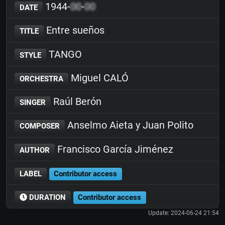
1944-
00
-
00
DATE
Entre sueños
TITLE
TANGO
STYLE
Miguel CALÓ
ORCHESTRA
Raúl Berón
SINGER
Anselmo Aieta y Juan Polito
COMPOSER
Francisco García Jiménez
AUTHOR
LABEL
Contributor access
DURATION
Contributor access
Update: 2024-06-24 21:54