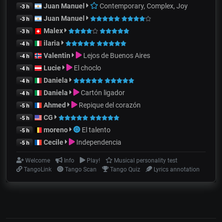
Juan Manuel
Contemporary, Complex, Joy
-3 h
Juan Manuel
-3 h
Malex
-3 h
ilaria
-4 h
Valentin
Lejos de Buenos Aires
-4 h
Lucie
El choclo
-4 h
Daniela
-4 h
Daniela
Cartón ligador
-4 h
Ahmed
Repique del corazón
-5 h
CG
-5 h
moreno
El talento
-5 h
Cecile
Independencia
-5 h
Welcome
Info
Play!
Musical personality test
TangoLink
Tango Scan
Tango Quiz
Lyrics annotation