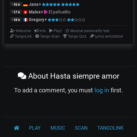
Jana
-16 h
Malex
El pañuelito
-17 h
Gregory
-18 h
Welcome
Info
Play!
Musical personality test
TangoLink
Tango Scan
Tango Quiz
Lyrics annotation
About Hasta siempre amor
To add a comment, you must
log in
first.
PLAY
MUSIC
SCAN
TANGOLINK