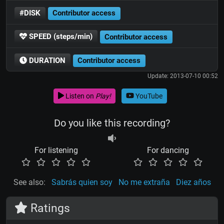
#DISK
Contributor access
SPEED (steps/min)
Contributor access
DURATION
Contributor access
Update: 2013-07-10 00:52
Listen on
Play!
YouTube
Do you like this recording?
For listening
For dancing
See also:
Sabrás quien soy
No me extraña
Diez años
Ratings