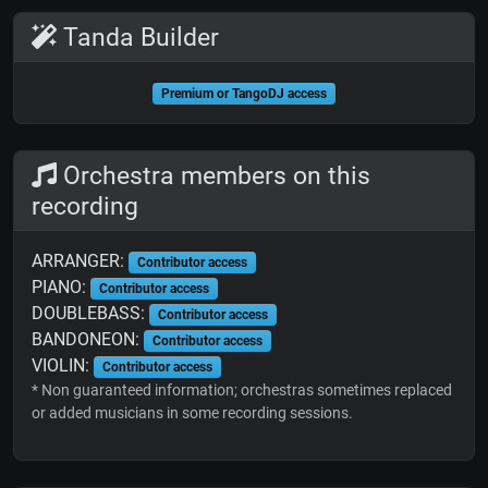
Tanda Builder
Premium or TangoDJ access
Orchestra members on this
recording
ARRANGER:
Contributor access
PIANO:
Contributor access
DOUBLEBASS:
Contributor access
BANDONEON:
Contributor access
VIOLIN:
Contributor access
* Non guaranteed information; orchestras sometimes replaced
or added musicians in some recording sessions.