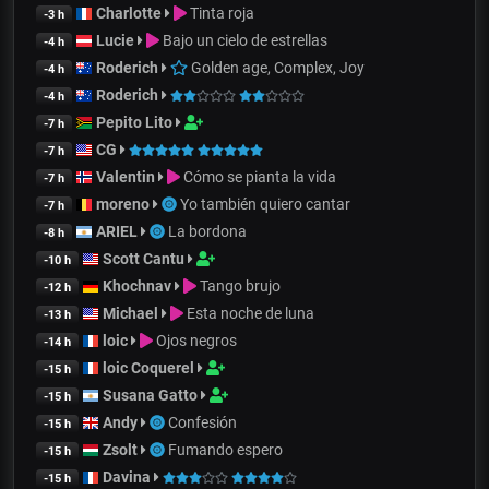
Charlotte
Tinta roja
-3 h
Lucie
Bajo un cielo de estrellas
-4 h
Roderich
Golden age, Complex, Joy
-4 h
Roderich
-4 h
Pepito Lito
-7 h
CG
-7 h
Valentin
Cómo se pianta la vida
-7 h
moreno
Yo también quiero cantar
-7 h
ARIEL
La bordona
-8 h
Scott Cantu
-10 h
Khochnav
Tango brujo
-12 h
Michael
Esta noche de luna
-13 h
loic
Ojos negros
-14 h
loic Coquerel
-15 h
Susana Gatto
-15 h
Andy
Confesión
-15 h
Zsolt
Fumando espero
-15 h
Davina
-15 h