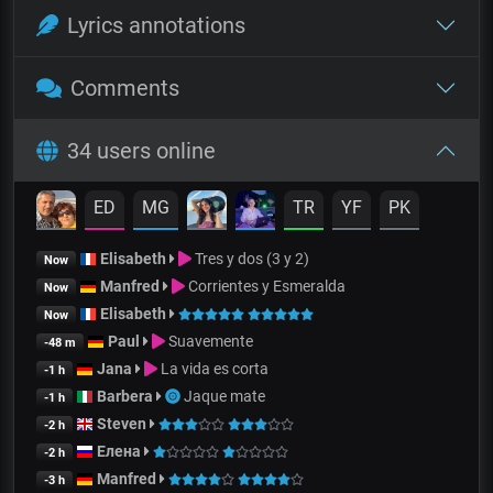
Lyrics annotations
Comments
34 users online
ED
MG
TR
YF
PK
Elisabeth
Tres y dos (3 y 2)
Now
Manfred
Corrientes y Esmeralda
Now
Elisabeth
Now
Paul
Suavemente
-48 m
Jana
La vida es corta
-1 h
Barbera
Jaque mate
-1 h
Steven
-2 h
Елена
-2 h
Manfred
-3 h