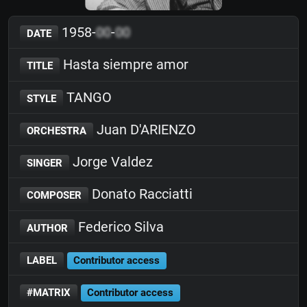
1958-
00
-
00
DATE
Hasta siempre amor
TITLE
TANGO
STYLE
Juan D'ARIENZO
ORCHESTRA
Jorge Valdez
SINGER
Donato Racciatti
COMPOSER
Federico Silva
AUTHOR
LABEL
Contributor access
#MATRIX
Contributor access