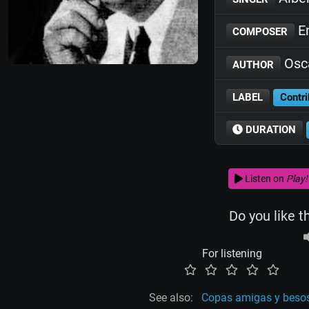
E
COMPOSER
Osc
AUTHOR
LABEL
Contri
DURATION
Listen on
Play!
Do you like t
For listening
See also:
Copas amigas y beso