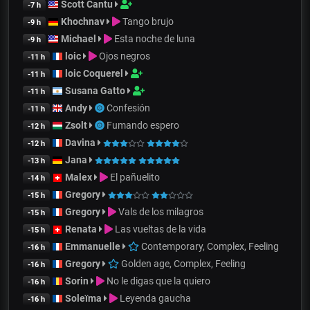
Scott Cantu
-7 h
Khochnav
Tango brujo
-9 h
Michael
Esta noche de luna
-9 h
loic
Ojos negros
-11 h
loic Coquerel
-11 h
Susana Gatto
-11 h
Andy
Confesión
-11 h
Zsolt
Fumando espero
-12 h
Davina
-12 h
Jana
-13 h
Malex
El pañuelito
-14 h
Gregory
-15 h
Gregory
Vals de los milagros
-15 h
Renata
Las vueltas de la vida
-15 h
Emmanuelle
Contemporary, Complex, Feeling
-16 h
Gregory
Golden age, Complex, Feeling
-16 h
Sorin
No le digas que la quiero
-16 h
Soleïma
Leyenda gaucha
-16 h