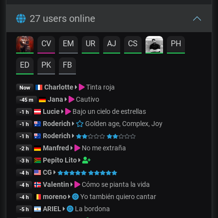
27 users online
CV
EM
UR
AJ
CS
PH
ED
PK
FB
Charlotte
Tinta roja
Now
Jana
Cautivo
-45 m
Lucie
Bajo un cielo de estrellas
-1 h
Roderich
Golden age, Complex, Joy
-1 h
Roderich
-1 h
Manfred
No me extraña
-2 h
Pepito Lito
-3 h
CG
-4 h
Valentin
Cómo se pianta la vida
-4 h
moreno
Yo también quiero cantar
-4 h
ARIEL
La bordona
-5 h