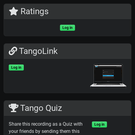
Ratings
Log in
TangoLink
Log in
Tango Quiz
Share this recording as a Quiz with
Log in
your friends by sending them this