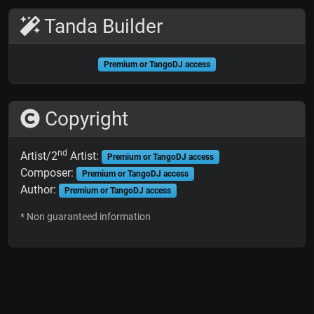
Tanda Builder
Premium or TangoDJ access
Copyright
nd
Artist/2
Artist:
Premium or TangoDJ access
Composer:
Premium or TangoDJ access
Author:
Premium or TangoDJ access
* Non guaranteed information