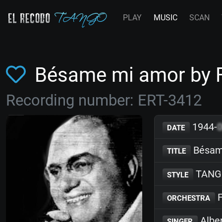
PLAY
MUSIC
SCAN
Bésame mi amor by 
Recording number: ERT-3412
1944-
DATE
Bésam
TITLE
TANG
STYLE
F
ORCHESTRA
Alber
SINGER