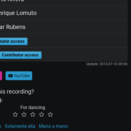
nrique Lomuto
ar Rubens
butor access
Contributor access
Update: 2013-07-10 00:00
YouTube
his recording?
For dancing
s
Solamente ella
Mano a mano