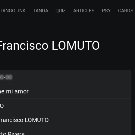
TANGOLINK
TANDA
QUIZ
ARTICLES
PSY
CARDS
Francisco LOMUTO
00
-
00
e mi amor
O
rancisco LOMUTO
to Rivera