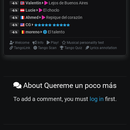
Valentin
Lejos de Buenos Aires
-6 h
Lucie
El choclo
-6 h
Ahmed
Repique del corazón
-6 h
CG
-6 h
moreno
El talento
-6 h
Welcome
Info
Play!
Musical personality test
TangoLink
Tango Scan
Tango Quiz
Lyrics annotation
About Quereme un poco más
To add a comment, you must
log in
first.