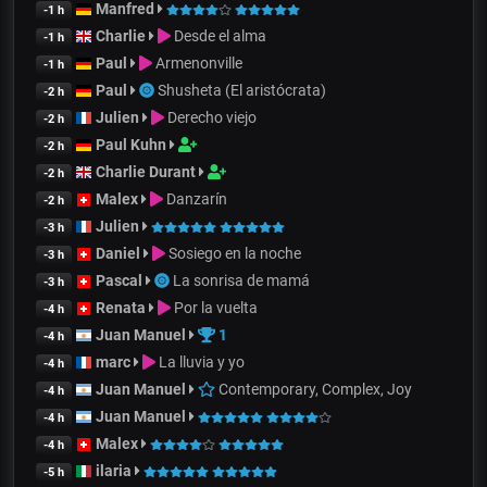
Manfred
-1 h
Charlie
Desde el alma
-1 h
Paul
Armenonville
-1 h
Paul
Shusheta (El aristócrata)
-2 h
Julien
Derecho viejo
-2 h
Paul Kuhn
-2 h
Charlie Durant
-2 h
Malex
Danzarín
-2 h
Julien
-3 h
Daniel
Sosiego en la noche
-3 h
Pascal
La sonrisa de mamá
-3 h
Renata
Por la vuelta
-4 h
Juan Manuel
1
-4 h
marc
La lluvia y yo
-4 h
Juan Manuel
Contemporary, Complex, Joy
-4 h
Juan Manuel
-4 h
Malex
-4 h
ilaria
-5 h