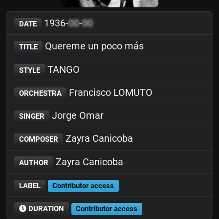
1936-
00
-
00
DATE
Quereme un poco más
TITLE
TANGO
STYLE
Francisco LOMUTO
ORCHESTRA
Jorge Omar
SINGER
Zayra Canicoba
COMPOSER
Zayra Canicoba
AUTHOR
LABEL
Contributor access
DURATION
Contributor access