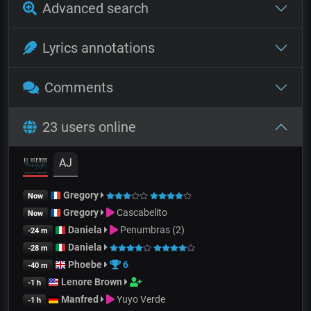
Advanced search
Lyrics annotations
Comments
23 users online
AJ
Gregory
Now
Gregory
Cascabelito
Now
Daniela
Penumbras (2)
-24 m
Daniela
-28 m
Phoebe
6
-40 m
Lenore Brown
-1 h
Manfred
Yuyo Verde
-1 h