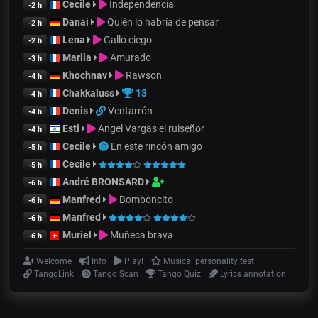
Cecile
Independencia
-2 h
Danai
Quién lo habría de pensar
-2 h
Lena
Gallo ciego
-2 h
Mariia
Amurado
-3 h
Khochnav
Rawson
-4 h
Chakkaluss
13
-4 h
Denis
Ventarrón
-4 h
Esti
Angel Vargas el ruiseñor
-4 h
Cecile
En este rincón amigo
-5 h
Cecile
-5 h
André BRONSARD
-6 h
Manfred
Bomboncito
-6 h
Manfred
-6 h
Muriel
Muñeca brava
-6 h
Welcome
Info
Play!
Musical personality test
TangoLink
Tango Scan
Tango Quiz
Lyrics annotation