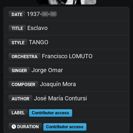
1937-
00
-
00
DATE
Esclavo
TITLE
TANGO
STYLE
Francisco LOMUTO
ORCHESTRA
Jorge Omar
SINGER
Joaquín Mora
COMPOSER
José María Contursi
AUTHOR
LABEL
Contributor access
DURATION
Contributor access