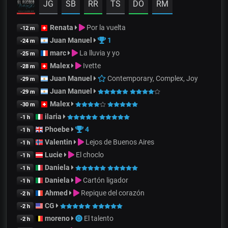
JG
SB
RR
TS
DO
RM
Renata
Por la vuelta
-12 m
Juan Manuel
1
-24 m
marc
La lluvia y yo
-25 m
Malex
Ivette
-28 m
Juan Manuel
Contemporary, Complex, Joy
-29 m
Juan Manuel
-29 m
Malex
-30 m
ilaria
-1 h
Phoebe
4
-1 h
Valentin
Lejos de Buenos Aires
-1 h
Lucie
El choclo
-1 h
Daniela
-1 h
Daniela
Cartón ligador
-1 h
Ahmed
Repique del corazón
-2 h
CG
-2 h
moreno
El talento
-2 h