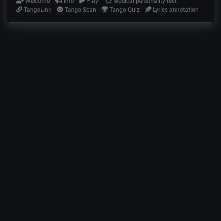
Welcome
Info
Play!
Musical personality test
TangoLink
Tango Scan
Tango Quiz
Lyrics annotation