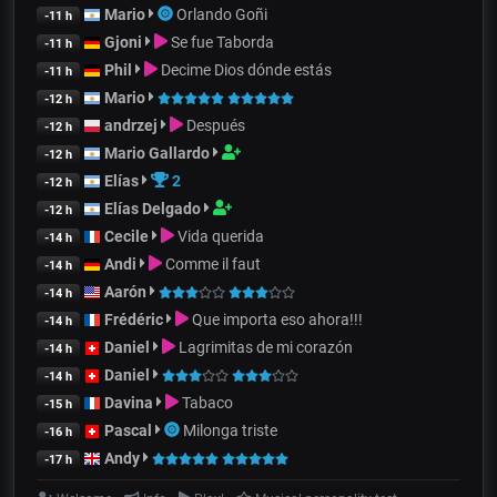
Mario
Orlando Goñi
-11 h
Gjoni
Se fue Taborda
-11 h
Phil
Decime Dios dónde estás
-11 h
Mario
-12 h
andrzej
Después
-12 h
Mario Gallardo
-12 h
Elías
2
-12 h
Elías Delgado
-12 h
Cecile
Vida querida
-14 h
Andi
Comme il faut
-14 h
Aarón
-14 h
Frédéric
Que importa eso ahora!!!
-14 h
Daniel
Lagrimitas de mi corazón
-14 h
Daniel
-14 h
Davina
Tabaco
-15 h
Pascal
Milonga triste
-16 h
Andy
-17 h