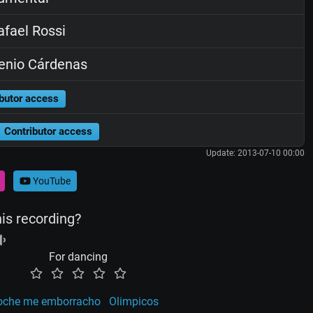
fael Rossi
enio Cárdenas
butor access
Contributor access
Update: 2013-07-10 00:00
YouTube
his recording?
For dancing
oche me emborracho
Olimpicos