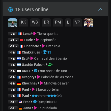
18 users online
KK
WS
DR
PM
L
VP
Lena
Tierra querida
-7 m
Lucie
Inspiración
-49 m
Charlotte
Tinta roja
-55 m
Chakkaluss
13
-1 h
Esti
Carnaval de mi barrio
-4 h
Gastón Falconi
-5 h
ARIEL
Esta noche de luna
-6 h
Gregory
Pabellón de las rosas
-8 h
Khochnav
Mi novia de ayer
-9 h
Paul
Silueta porteña
-9 h
Paul
-9 h
Fred
Que pinturita
-10 h
Jana
La puñalada
-10 h