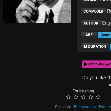
Ra
COMPOSER
Eug
AUTHOR
LABEL
Contri
DURATION
Listen on
Play!
Do you like t
For listening
See also:
Buena racha
Esta n