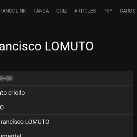
TANGOLINK
TANDA
QUIZ
ARTICLES
PSY
CARDS
Francisco LOMUTO
00
-
00
o criollo
O
rancisco LOMUTO
rumental