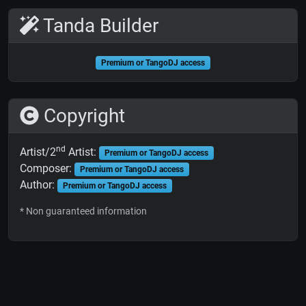
Tanda Builder
Premium or TangoDJ access
Copyright
nd
Artist/2
Artist:
Premium or TangoDJ access
Composer:
Premium or TangoDJ access
Author:
Premium or TangoDJ access
* Non guaranteed information