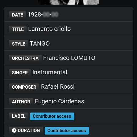
1928-
00
-
00
DATE
Lamento criollo
TITLE
TANGO
STYLE
Francisco LOMUTO
ORCHESTRA
Instrumental
SINGER
Rafael Rossi
COMPOSER
Eugenio Cárdenas
AUTHOR
LABEL
Contributor access
DURATION
Contributor access