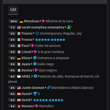
GM
Khochnav
Mírame en la cara
-24 m
sarah mamphey smamphey
-1 h
Franco
Contemporary, Regular, Joy
-2 h
Franco
-2 h
Paul
Collar de amores
-3 h
Lionel
A la gran muñeca
-3 h
Klaus
Volvamos a empezar
-3 h
Ayala
Gallo ciego
-3 h
Davina
Ojos negros
-4 h
ARIEL
Pedacito de cielo, Romance de barrio, Un
-4 h
placer
Justin Dawson
Manoblanca (Mano blanca)
-4 h
David
2
-5 h
David
-5 h
Renata
Remolino
-5 h