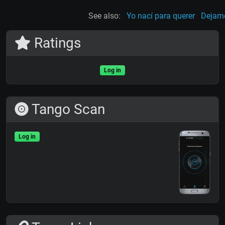
See also:
Yo nací para querer
Dejam
Ratings
Log in
Tango Scan
Log in