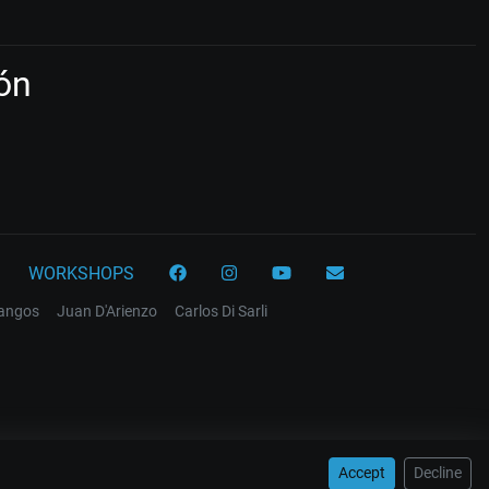
ón
WORKSHOPS
tangos
Juan D'Arienzo
Carlos Di Sarli
Accept
Decline