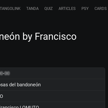
TANGOLINK
TANDA
QUIZ
ARTICLES
PSY
CARDS
neón by Francisco
00
-
00
sas del bandoneón
O
rancisco LOMUTO