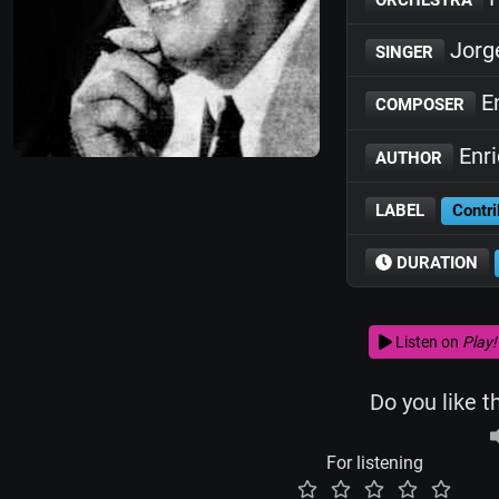
Jorg
SINGER
En
COMPOSER
Enr
AUTHOR
LABEL
Contri
DURATION
Listen on
Play!
Do you like t
For listening