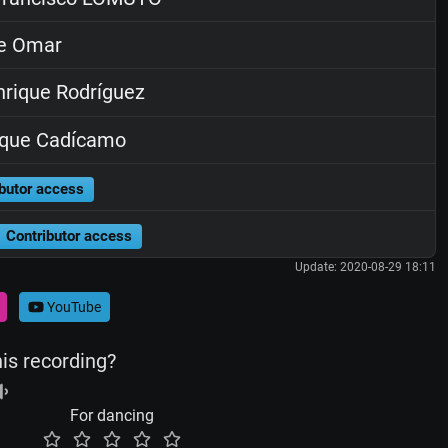
e Omar
rique Rodríguez
ique Cadícamo
butor access
Contributor access
Update: 2020-08-29 18:11
YouTube
his recording?
For dancing