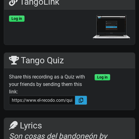
TangoLink
Log in
Tango Quiz
Share this recording as a Quiz with
Log in
your friends by sending them this
link:
Lyrics
Son cosas del bandoneón by