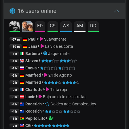
16 users online
ED
CS
WS
AM
DD
Paul
Suavemente
-27 m
Jana
La vida es corta
-59 m
Barbera
Jaque mate
-1 h
Steven
-1 h
Елена
-1 h
Manfred
24 de Agosto
-2 h
Manfred
-2 h
Charlotte
Tinta roja
-2 h
Lucie
Bajo un cielo de estrellas
-3 h
Roderich
Golden age, Complex, Joy
-4 h
Roderich
-4 h
Pepito Lito
-6 h
CG
-7 h