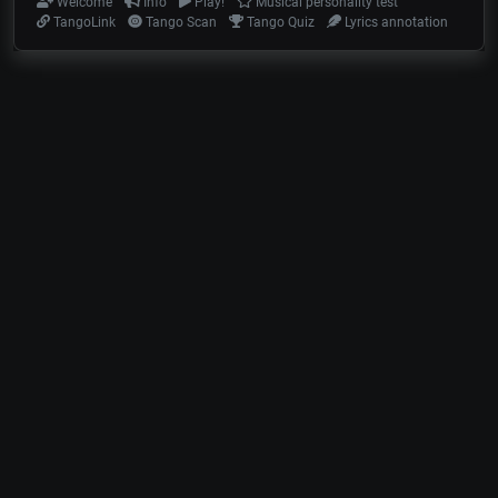
Welcome
Info
Play!
Musical personality test
TangoLink
Tango Scan
Tango Quiz
Lyrics annotation