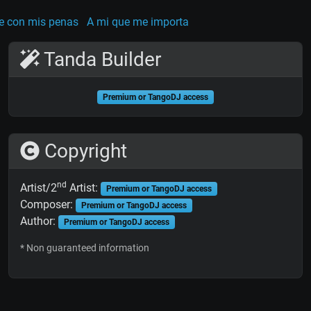
e con mis penas
A mi que me importa
Tanda Builder
Premium or TangoDJ access
Copyright
nd
Artist/2
Artist:
Premium or TangoDJ access
Composer:
Premium or TangoDJ access
Author:
Premium or TangoDJ access
* Non guaranteed information