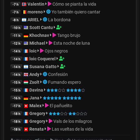
Valentin
Cómo se pianta la vida
-7 h
moreno
Yo también quiero cantar
-7 h
ARIEL
La bordona
-8 h
Scott Cantu
-10 h
Khochnav
Tango brujo
-11 h
Michael
Esta noche de luna
-12 h
loic
Ojos negros
-14 h
loic Coquerel
-14 h
Susana Gatto
-14 h
Andy
Confesión
-14 h
Zsolt
Fumando espero
-15 h
Davina
-15 h
Jana
-16 h
Malex
El pañuelito
-17 h
Gregory
-18 h
Gregory
Vals de los milagros
-18 h
Renata
Las vueltas de la vida
-18 h