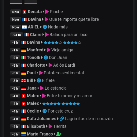
Renata
Pinche
Now
Davina
Que te importa que te llore
Now
ARIEL
Nada más
Now
Claire
Balada para un loco
-24 m
Davina
-1 h
Manfred
Vieja amiga
-1 h
Tonolli
Don Juan
-2 h
Charlotte
Adiós Bardi
-3 h
Paul
Patotero sentimental
-3 h
Bill
El flete
-3 h
Jana
La estancia
-3 h
Malex
Entre tu amor y mi amor
-4 h
Malex
-4 h
Cecile
Por esta cruz
-4 h
Rafa Johannes
Lagrimitas de mi corazón
-4 h
Elisabeth
Tierrita
-4 h
Marta Franco
-5 h