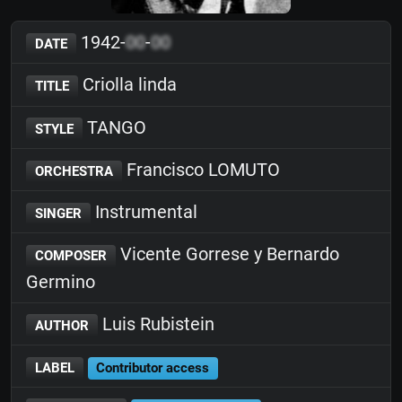
1942-
00
-
00
DATE
Criolla linda
TITLE
TANGO
STYLE
Francisco LOMUTO
ORCHESTRA
Instrumental
SINGER
Vicente Gorrese y Bernardo
COMPOSER
Germino
Luis Rubistein
AUTHOR
LABEL
Contributor access