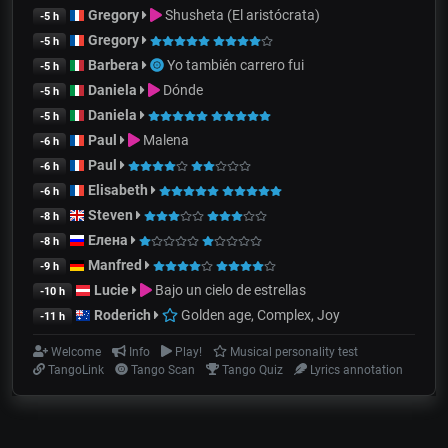
Gregory
Shusheta (El aristócrata)
-5 h
Gregory
-5 h
Barbera
Yo también carrero fui
-5 h
Daniela
Dónde
-5 h
Daniela
-5 h
Paul
Malena
-6 h
Paul
-6 h
Elisabeth
-6 h
Steven
-8 h
Елена
-8 h
Manfred
-9 h
Lucie
Bajo un cielo de estrellas
-10 h
Roderich
Golden age, Complex, Joy
-11 h
Welcome
Info
Play!
Musical personality test
TangoLink
Tango Scan
Tango Quiz
Lyrics annotation