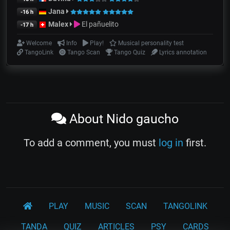
Jana
-16 h
Malex
El pañuelito
-17 h
Welcome
Info
Play!
Musical personality test
TangoLink
Tango Scan
Tango Quiz
Lyrics annotation
About Nido gaucho
To add a comment, you must
log in
first.
PLAY
MUSIC
SCAN
TANGOLINK
TANDA
QUIZ
ARTICLES
PSY
CARDS