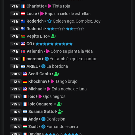
Charlotte
Tinta roja
-3 h
Lucie
Bajo un cielo de estrellas
-4 h
Roderich
Golden age, Complex, Joy
-5 h
Roderich
-5 h
Pepito Lito
-7 h
CG
-7 h
Valentin
Cómo se pianta la vida
-7 h
moreno
Yo también quiero cantar
-7 h
ARIEL
La bordona
-8 h
Scott Cantu
-10 h
Khochnav
Tango brujo
-12 h
Michael
Esta noche de luna
-13 h
loic
Ojos negros
-14 h
loic Coquerel
-15 h
Susana Gatto
-15 h
Andy
Confesión
-15 h
Zsolt
Fumando espero
-15 h
Davina
-15 h