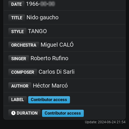
1966-
00
-
00
DATE
Nido gaucho
TITLE
TANGO
STYLE
Miguel CALÓ
ORCHESTRA
Roberto Rufino
SINGER
Carlos Di Sarli
COMPOSER
Héctor Marcó
AUTHOR
LABEL
Contributor access
DURATION
Contributor access
Update: 2024-06-24 21:54