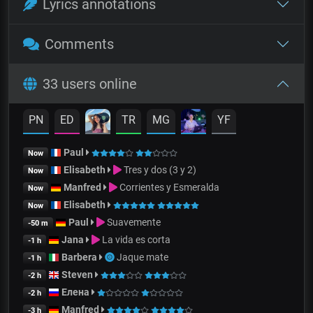
Lyrics annotations
Comments
33 users online
PN
ED
TR
MG
YF
Paul
Now
Elisabeth
Tres y dos (3 y 2)
Now
Manfred
Corrientes y Esmeralda
Now
Elisabeth
Now
Paul
Suavemente
-50 m
Jana
La vida es corta
-1 h
Barbera
Jaque mate
-1 h
Steven
-2 h
Елена
-2 h
Manfred
-3 h