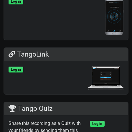
Log in
TangoLink
Log in
Tango Quiz
Share this recording as a Quiz with
Log in
your friends by sending them this