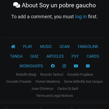
About Soy un pobre gaucho
To add a comment, you must
log in
first.
PLAY
MUSIC
SCAN
TANGOLINK
TANDA
QUIZ
ARTICLES
PSY
CARDS
WORKSHOPS
Rodolfo Biagi
Ricardo Tanturi
Osvaldo Pugliese
Osvaldo Fresedo
Osmar Maderna
Some definitly lost tangos
Juan D'Arienzo
Carlos Di Sarli
Terms and Legal Notices
EL RECODO TANGO