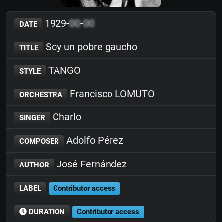
1929-
00
-
00
DATE
Soy un pobre gaucho
TITLE
TANGO
STYLE
Francisco LOMUTO
ORCHESTRA
Charlo
SINGER
Adolfo Pérez
COMPOSER
José Fernández
AUTHOR
LABEL
Contributor access
DURATION
Contributor access