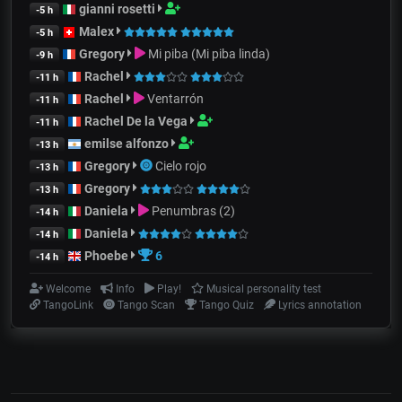
gianni rosetti
-5 h
Malex
-5 h
Gregory
Mi piba (Mi piba linda)
-9 h
Rachel
-11 h
Rachel
Ventarrón
-11 h
Rachel De la Vega
-11 h
emilse alfonzo
-13 h
Gregory
Cielo rojo
-13 h
Gregory
-13 h
Daniela
Penumbras (2)
-14 h
Daniela
-14 h
Phoebe
6
-14 h
Welcome
Info
Play!
Musical personality test
TangoLink
Tango Scan
Tango Quiz
Lyrics annotation