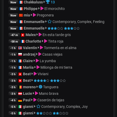
Chakkaluss
13
Now
Philippe
El morochito
Now
mia
Pregonera
Now
Emmanuelle
Contemporary, Complex, Feeling
Now
Emmanuelle
Now
Malex
En esta tarde gris
-47 m
Charlotte
Tinta roja
-58 m
Valentin
Tormenta en el alma
-1 h
andrzej
Casas viejas
-1 h
Claire
La yumba
-1 h
Mariia
Milonga de mi tierra
-1 h
Beat
Viviani
-3 h
Beat
-3 h
moreno
Tanguera
-3 h
Lucie
Mano brava
-3 h
Paul
Caserón de tejas
-4 h
gianni
Contemporary, Complex, Joy
-5 h
gianni
-5 h