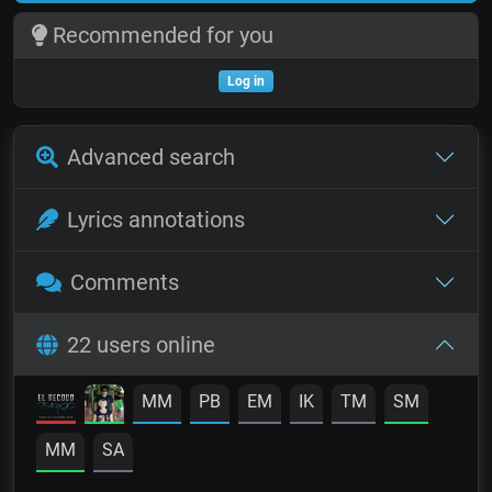
Recommended for you
Log in
Advanced search
Lyrics annotations
Comments
22 users online
MM
PB
EM
IK
TM
SM
MM
SA