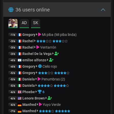
36 users online
AD
SK
Gregory
Mi piba (Mi piba linda)
-1 h
Rachel
-3 h
Rachel
Ventarrón
-3 h
Rachel De la Vega
-3 h
emilse alfonzo
-4 h
Gregory
Cielo rojo
-4 h
Gregory
-5 h
Daniela
Penumbras (2)
-5 h
Daniela
-5 h
Phoebe
6
-6 h
Lenore Brown
-6 h
Manfred
Yuyo Verde
-6 h
Manfred
-7 h