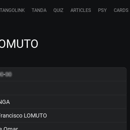
TANGOLINK
TANDA
QUIZ
ARTICLES
PSY
CARDS
 LOMUTO
00
-
00
NGA
rancisco LOMUTO
e Omar