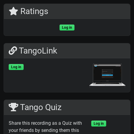
Ratings
Log in
TangoLink
Log in
Tango Quiz
Share this recording as a Quiz with
Log in
your friends by sending them this