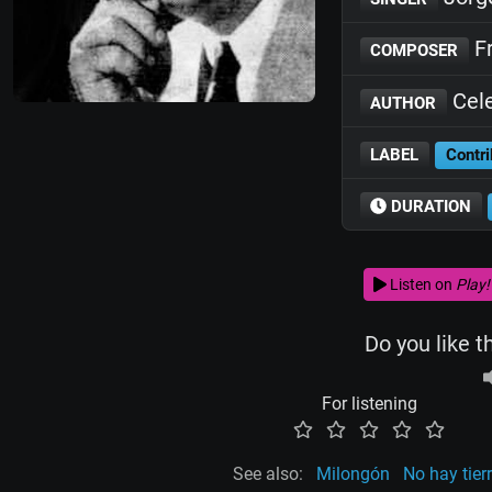
Fr
COMPOSER
Cele
AUTHOR
LABEL
Contri
DURATION
Listen on
Play!
Do you like t
For listening
See also:
Milongón
No hay tier