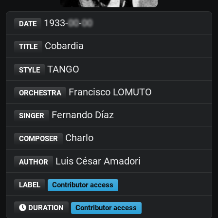
1933-
00
-
00
DATE
Cobardia
TITLE
TANGO
STYLE
Francisco LOMUTO
ORCHESTRA
Fernando Díaz
SINGER
Charlo
COMPOSER
Luis César Amadori
AUTHOR
LABEL
Contributor access
DURATION
Contributor access