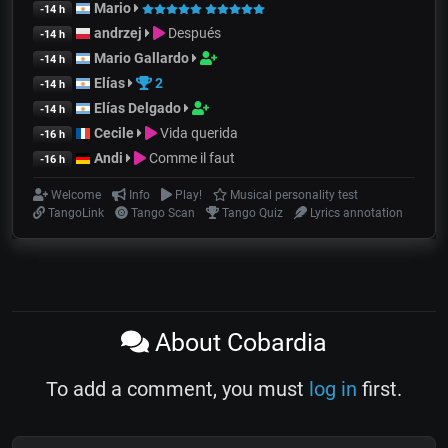
Mario
-14 h
andrzej
Después
-14 h
Mario Gallardo
-14 h
Elías
2
-14 h
Elías Delgado
-14 h
Cecile
Vida querida
-16 h
Andi
Comme il faut
-16 h
Welcome
Info
Play!
Musical personality test
TangoLink
Tango Scan
Tango Quiz
Lyrics annotation
About Cobardia
To add a comment, you must
log in
first.