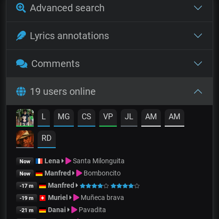
Advanced search
Lyrics annotations
Comments
19 users online
L
MG
CS
VP
JL
AM
AM
RD
Lena
Santa Milonguita
Now
Manfred
Bomboncito
Now
Manfred
-17 m
Muriel
Muñeca brava
-19 m
Danai
Pavadita
-21 m