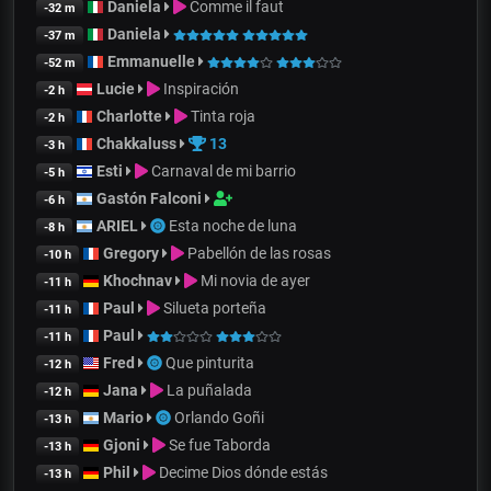
Daniela
Comme il faut
-32 m
Daniela
-37 m
Emmanuelle
-52 m
Lucie
Inspiración
-2 h
Charlotte
Tinta roja
-2 h
Chakkaluss
13
-3 h
Esti
Carnaval de mi barrio
-5 h
Gastón Falconi
-6 h
ARIEL
Esta noche de luna
-8 h
Gregory
Pabellón de las rosas
-10 h
Khochnav
Mi novia de ayer
-11 h
Paul
Silueta porteña
-11 h
Paul
-11 h
Fred
Que pinturita
-12 h
Jana
La puñalada
-12 h
Mario
Orlando Goñi
-13 h
Gjoni
Se fue Taborda
-13 h
Phil
Decime Dios dónde estás
-13 h