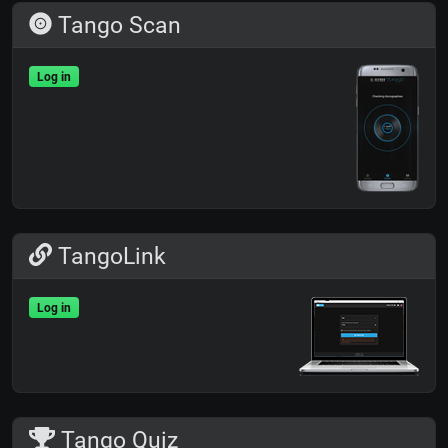
Tango Scan
Log in
TangoLink
Log in
Tango Quiz