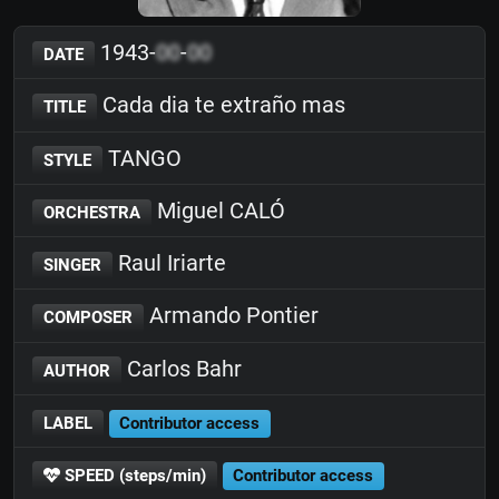
1943-
00
-
00
DATE
Cada dia te extraño mas
TITLE
TANGO
STYLE
Miguel CALÓ
ORCHESTRA
Raul Iriarte
SINGER
Armando Pontier
COMPOSER
Carlos Bahr
AUTHOR
LABEL
Contributor access
SPEED (steps/min)
Contributor access