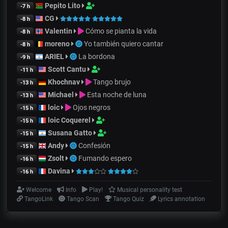
Pepito Lito
-7 h
CG
-8 h
Valentin
Cómo se pianta la vida
-8 h
moreno
Yo también quiero cantar
-8 h
ARIEL
La bordona
-9 h
Scott Cantu
-11 h
Khochnav
Tango brujo
-13 h
Michael
Esta noche de luna
-13 h
loic
Ojos negros
-15 h
loic Coquerel
-15 h
Susana Gatto
-15 h
Andy
Confesión
-15 h
Zsolt
Fumando espero
-16 h
Davina
-16 h
Welcome
Info
Play!
Musical personality test
TangoLink
Tango Scan
Tango Quiz
Lyrics annotation