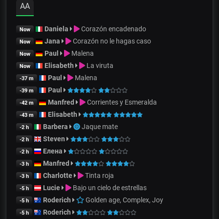
AA
Daniela
Corazón encadenado
Now
Jana
Corazón no le hagas caso
Now
Paul
Malena
Now
Elisabeth
La viruta
Now
Paul
Malena
-37 m
Paul
-39 m
Manfred
Corrientes y Esmeralda
-42 m
Elisabeth
-43 m
Barbera
Jaque mate
-2 h
Steven
-2 h
Елена
-2 h
Manfred
-3 h
Charlotte
Tinta roja
-3 h
Lucie
Bajo un cielo de estrellas
-5 h
Roderich
Golden age, Complex, Joy
-5 h
Roderich
-5 h