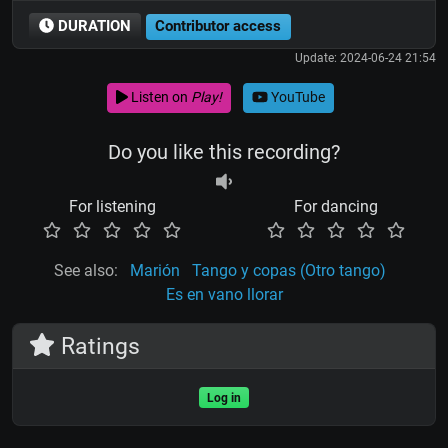
DURATION
Contributor access
Update: 2024-06-24 21:54
Listen on
Play!
YouTube
Do you like this recording?
For listening
For dancing
See also:
Marión
Tango y copas (Otro tango)
Es en vano llorar
Ratings
Log in