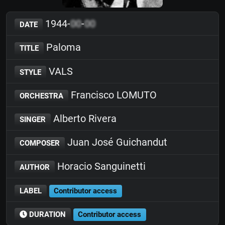
1944-
00
-
00
DATE
Paloma
TITLE
VALS
STYLE
Francisco LOMUTO
ORCHESTRA
Alberto Rivera
SINGER
Juan José Guichandut
COMPOSER
Horacio Sanguinetti
AUTHOR
LABEL
Contributor access
DURATION
Contributor access