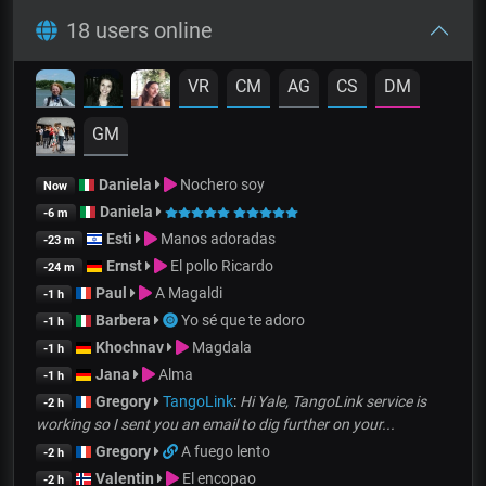
18 users online
VR
CM
AG
CS
DM
GM
Daniela
Nochero soy
Now
Daniela
-6 m
Esti
Manos adoradas
-23 m
Ernst
El pollo Ricardo
-24 m
Paul
A Magaldi
-1 h
Barbera
Yo sé que te adoro
-1 h
Khochnav
Magdala
-1 h
Jana
Alma
-1 h
Gregory
TangoLink
:
Hi Yale, TangoLink service is
-2 h
working so I sent you an email to dig further on your...
Gregory
A fuego lento
-2 h
Valentin
El encopao
-2 h