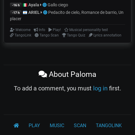
Ayala
Gallo ciego
-16 h
ARIEL
Pedacito de cielo, Romance de barrio, Un
-17 h
placer
Welcome
Info
Play!
Musical personality test
TangoLink
Tango Scan
Tango Quiz
Lyrics annotation
About Paloma
To add a comment, you must
log in
first.
PLAY
MUSIC
SCAN
TANGOLINK