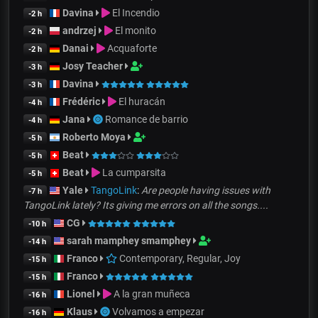
Davina
El Incendio
-2 h
andrzej
El monito
-2 h
Danai
Acquaforte
-2 h
Josy Teacher
-3 h
Davina
-3 h
Frédéric
El huracán
-4 h
Jana
Romance de barrio
-4 h
Roberto Moya
-5 h
Beat
-5 h
Beat
La cumparsita
-5 h
Yale
TangoLink
:
Are people having issues with
-7 h
TangoLink lately? Its giving me errors on all the songs....
CG
-10 h
sarah mamphey smamphey
-14 h
Franco
Contemporary, Regular, Joy
-15 h
Franco
-15 h
Lionel
A la gran muñeca
-16 h
Klaus
Volvamos a empezar
-16 h