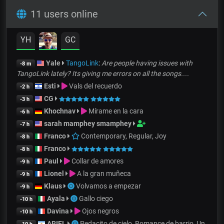
11 users online
YH
GC
Yale
TangoLink
:
Are people having issues with
-8 m
TangoLink lately? Its giving me errors on all the songs....
Esti
Vals del recuerdo
-2 h
CG
-3 h
Khochnav
Mírame en la cara
-6 h
sarah mamphey smamphey
-7 h
Franco
Contemporary, Regular, Joy
-8 h
Franco
-8 h
Paul
Collar de amores
-9 h
Lionel
A la gran muñeca
-9 h
Klaus
Volvamos a empezar
-9 h
Ayala
Gallo ciego
-10 h
Davina
Ojos negros
-10 h
ARIEL
Pedacito de cielo, Romance de barrio, Un