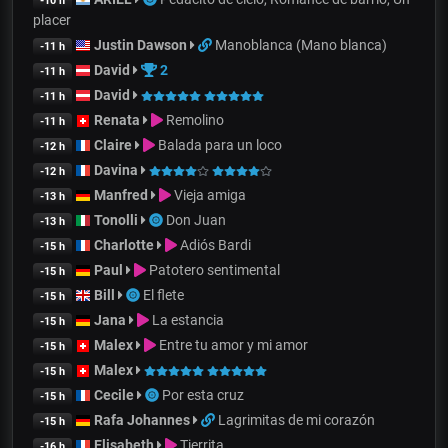
-10 h
placer
Justin Dawson
Manoblanca (Mano blanca)
-11 h
David
2
-11 h
David
-11 h
Renata
Remolino
-11 h
Claire
Balada para un loco
-12 h
Davina
-12 h
Manfred
Vieja amiga
-13 h
Tonolli
Don Juan
-13 h
Charlotte
Adiós Bardi
-15 h
Paul
Patotero sentimental
-15 h
Bill
El flete
-15 h
Jana
La estancia
-15 h
Malex
Entre tu amor y mi amor
-15 h
Malex
-15 h
Cecile
Por esta cruz
-15 h
Rafa Johannes
Lagrimitas de mi corazón
-15 h
Elisabeth
Tierrita
-16 h