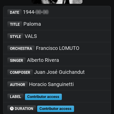
1944-
00
-
00
DATE
Paloma
TITLE
VALS
STYLE
Francisco LOMUTO
ORCHESTRA
Alberto Rivera
SINGER
Juan José Guichandut
COMPOSER
Horacio Sanguinetti
AUTHOR
LABEL
Contributor access
DURATION
Contributor access