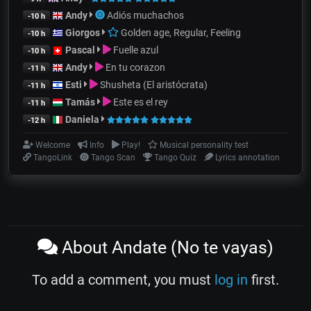
Andy
Adiós muchachos
-10 h
Giorgos
Golden age, Regular, Feeling
-10 h
Pascal
Fuelle azul
-10 h
Andy
En tu corazon
-11 h
Esti
Shusheta (El aristócrata)
-11 h
Tamás
Este es el rey
-11 h
Daniela
-12 h
Welcome
Info
Play!
Musical personality test
TangoLink
Tango Scan
Tango Quiz
Lyrics annotation
About Andate (No te vayas)
To add a comment, you must
log in
first.