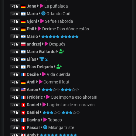
Jana
La puñalada
-3 h
Mario
Orlando Goñi
-3 h
Gjoni
Se fue Taborda
-4 h
Phil
Decime Dios dónde estás
-4 h
Mario
-5 h
andrzej
Después
-5 h
Mario Gallardo
-5 h
Elías
2
-5 h
Elías Delgado
-5 h
Cecile
Vida querida
-6 h
Andi
Comme il faut
-6 h
Aarón
-6 h
Frédéric
Que importa eso ahora!!!
-6 h
Daniel
Lagrimitas de mi corazón
-7 h
Daniel
-7 h
Davina
Tabaco
-8 h
Pascal
Milonga triste
-8 h
Andy
-9 h