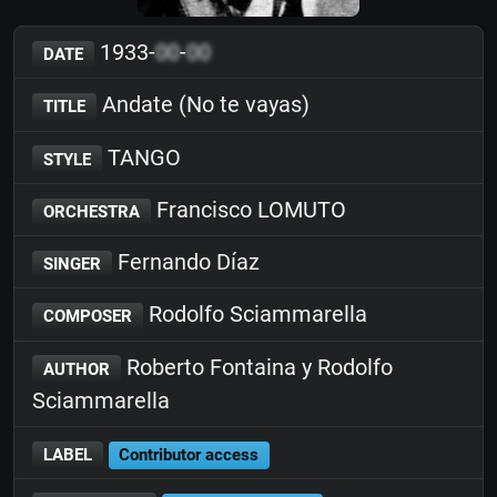
1933-
00
-
00
DATE
Andate (No te vayas)
TITLE
TANGO
STYLE
Francisco LOMUTO
ORCHESTRA
Fernando Díaz
SINGER
Rodolfo Sciammarella
COMPOSER
Roberto Fontaina y Rodolfo
AUTHOR
Sciammarella
LABEL
Contributor access