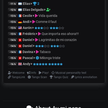
Elías
2
-11 h
Elías Delgado
-12 h
Cecile
Vida querida
-13 h
Andi
Comme il faut
-13 h
Aarón
-13 h
Frédéric
Que importa eso ahora!!!
-13 h
Daniel
Lagrimitas de mi corazón
-14 h
Daniel
-14 h
Davina
Tabaco
-14 h
Pascal
Milonga triste
-15 h
Andy
-16 h
Welcome
Info
Play!
Musical personality test
TangoLink
Tango Scan
Tango Quiz
Lyrics annotation