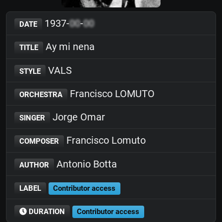
1937-
00
-
00
DATE
Ay mi nena
TITLE
VALS
STYLE
Francisco LOMUTO
ORCHESTRA
Jorge Omar
SINGER
Francisco Lomuto
COMPOSER
Antonio Botta
AUTHOR
LABEL
Contributor access
DURATION
Contributor access