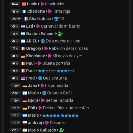
Lucie
Inspiración
Now
Charlotte
Tinta roja
-8 m
Chakkaluss
13
-27 m
Esti
Carnaval de mi barrio
-3 h
Gastón Falconi
-4 h
ARIEL
Esta noche de luna
-5 h
Gregory
Pabellón de las rosas
-7 h
Khochnav
Mi novia de ayer
-8 h
Paul
Silueta porteña
-9 h
Paul
-9 h
Fred
Que pinturita
-9 h
Jana
La puñalada
-10 h
Mario
Orlando Goñi
-10 h
Gjoni
Se fue Taborda
-10 h
Phil
Decime Dios dónde estás
-11 h
Mario
-11 h
andrzej
Después
-11 h
Mario Gallardo
-11 h