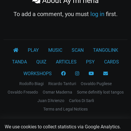
About Ay mi nena
To add a comment, you must
log in
first.
PLAY
MUSIC
SCAN
TANGOLINK
TANDA
QUIZ
ARTICLES
PSY
CARDS
WORKSHOPS
Rodolfo Biagi
Ricardo Tanturi
Osvaldo Pugliese
Osvaldo Fresedo
Osmar Maderna
Some definitly lost tangos
Juan D'Arienzo
Carlos Di Sarli
Terms and Legal Notices
EL RECODO TANGO
We use cookies to collect statistics via Google Analytics.