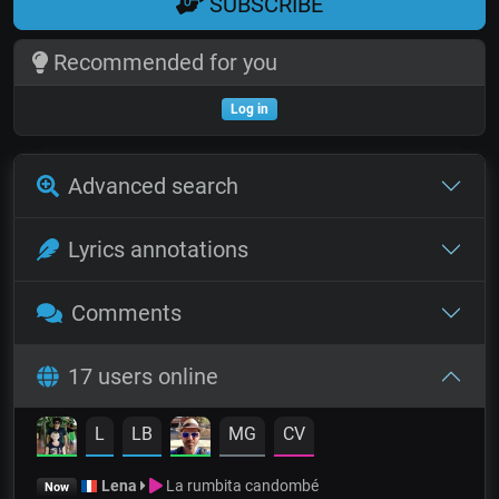
SUBSCRIBE
Recommended for you
Log in
Advanced search
Lyrics annotations
Comments
17 users online
L
LB
MG
CV
Lena
La rumbita candombé
Now