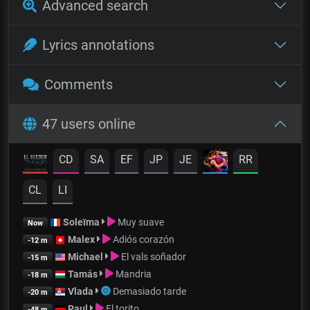
Advanced search
Lyrics annotations
Comments
47 users online
CD
SA
EF
JP
JE
RR
CL
LI
Soleïma
Muy suave
Now
Malex
Adiós corazón
-12 m
Michael
El vals soñador
-15 m
Tamás
Mandria
-18 m
Vlada
Demasiado tarde
-20 m
Paul
El torito
-48 m