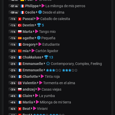
Philippe
La milonga de mis perros
-51 m
Cecile
Desde el alma
-59 m
Pascal
Caballo de calesita
-1 h
Devrim
5
-1 h
Marta
Tango mio
-1 h
agathe
Pequeña
-1 h
Gregory
Estudiante
-1 h
mia
Cartón ligador
-2 h
Chakkaluss
13
-2 h
Emmanuelle
Contemporary, Complex, Feeling
-2 h
Emmanuelle
-2 h
Charlotte
Tinta roja
-3 h
Valentin
Tormenta en el alma
-3 h
andrzej
Casas viejas
-3 h
Claire
La yumba
-4 h
Mariia
Milonga de mi tierra
-4 h
Beat
Viviani
-6 h
Beat