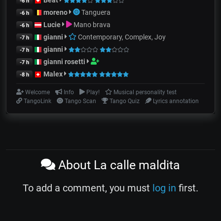
-6 h
moreno
Tanguera
-6 h
Lucie
Mano brava
-6 h
gianni
Contemporary, Complex, Joy
-7 h
gianni
-7 h
gianni rosetti
-7 h
Malex
-8 h
Welcome
Info
Play!
Musical personality test
TangoLink
Tango Scan
Tango Quiz
Lyrics annotation
About La calle maldita
To add a comment, you must
log in
first.