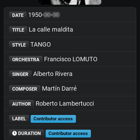
1950-
00
-
00
DATE
La calle maldita
TITLE
TANGO
STYLE
Francisco LOMUTO
ORCHESTRA
Alberto Rivera
SINGER
Martín Darré
COMPOSER
Roberto Lambertucci
AUTHOR
LABEL
Contributor access
DURATION
Contributor access