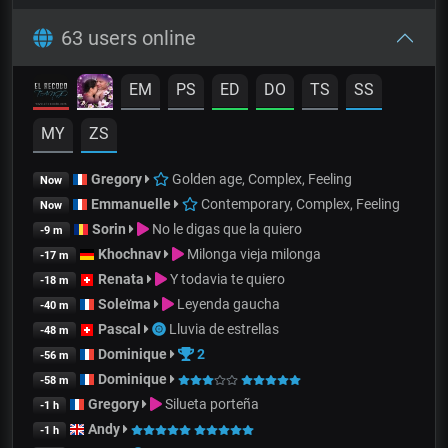
63 users online
EM
PS
ED
DO
TS
SS
MY
ZS
Gregory
Golden age, Complex, Feeling
Now
Emmanuelle
Contemporary, Complex, Feeling
Now
Sorin
No le digas que la quiero
-9 m
Khochnav
Milonga vieja milonga
-17 m
Renata
Y todavia te quiero
-18 m
Soleïma
Leyenda gaucha
-40 m
Pascal
Lluvia de estrellas
-48 m
Dominique
2
-56 m
Dominique
-58 m
Gregory
Silueta porteña
-1 h
Andy
-1 h