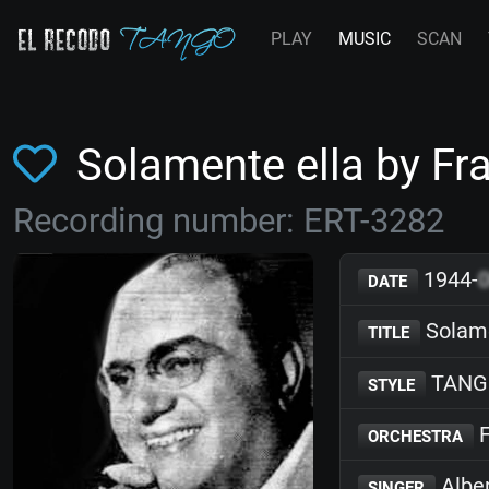
PLAY
MUSIC
SCAN
Solamente ella by F
Recording number: ERT-3282
1944-
DATE
Solame
TITLE
TANG
STYLE
F
ORCHESTRA
Alber
SINGER