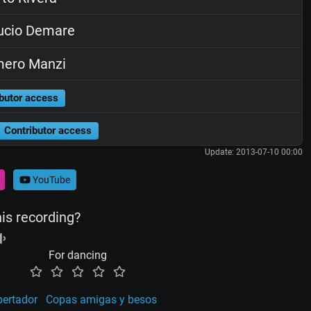
ucio Demare
ero Manzi
butor access
Contributor access
Update: 2013-07-10 00:00
YouTube
his recording?
For dancing
pertador
Copas amigas y besos