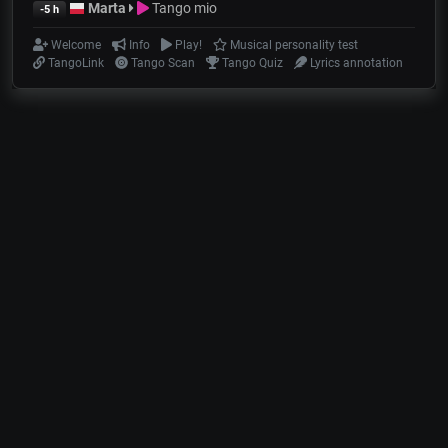
Marta
Tango mio
-5 h
Welcome
Info
Play!
Musical personality test
TangoLink
Tango Scan
Tango Quiz
Lyrics annotation