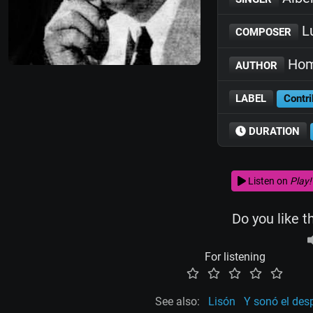
L
COMPOSER
Hom
AUTHOR
LABEL
Contri
DURATION
Listen on
Play!
Do you like t
For listening
See also:
Lisón
Y sonó el des