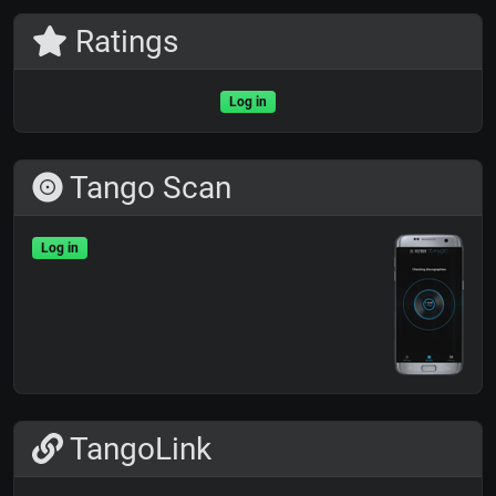
Ratings
Log in
Tango Scan
Log in
TangoLink