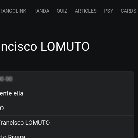
TANGOLINK
TANDA
QUIZ
ARTICLES
PSY
CARDS
rancisco LOMUTO
00
-
00
nte ella
O
rancisco LOMUTO
to Rivera