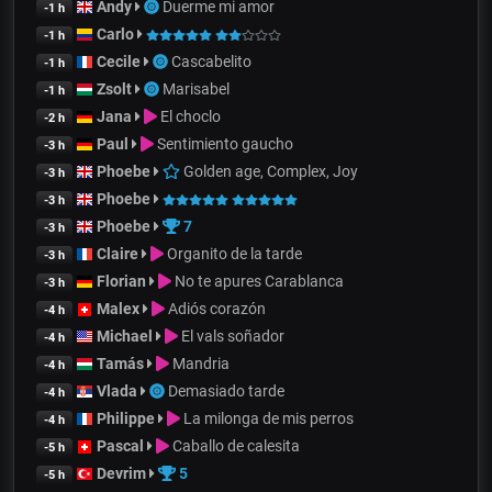
Andy
Duerme mi amor
-1 h
Carlo
-1 h
Cecile
Cascabelito
-1 h
Zsolt
Marisabel
-1 h
Jana
El choclo
-2 h
Paul
Sentimiento gaucho
-3 h
Phoebe
Golden age, Complex, Joy
-3 h
Phoebe
-3 h
Phoebe
7
-3 h
Claire
Organito de la tarde
-3 h
Florian
No te apures Carablanca
-3 h
Malex
Adiós corazón
-4 h
Michael
El vals soñador
-4 h
Tamás
Mandria
-4 h
Vlada
Demasiado tarde
-4 h
Philippe
La milonga de mis perros
-4 h
Pascal
Caballo de calesita
-5 h
Devrim
5
-5 h