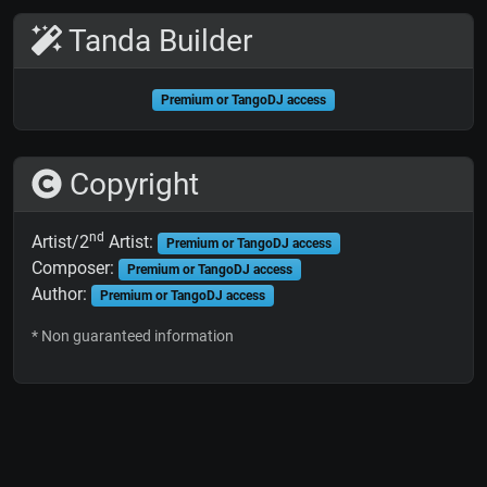
Tanda Builder
Premium or TangoDJ access
Copyright
nd
Artist/2
Artist:
Premium or TangoDJ access
Composer:
Premium or TangoDJ access
Author:
Premium or TangoDJ access
* Non guaranteed information