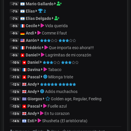
Mario Gallardo
-7 h
Elías
2
-7 h
Elías Delgado
-7 h
Cecile
Vida querida
-9 h
Andi
Comme il faut
-9 h
Aarón
-9 h
Frédéric
Que importa eso ahora!!!
-9 h
Daniel
Lagrimitas de mi corazón
-9 h
Daniel
-10 h
Davina
Tabaco
-10 h
Pascal
Milonga triste
-11 h
Andy
-12 h
Andy
Adiós muchachos
-12 h
Giorgos
Golden age, Regular, Feeling
-12 h
Pascal
Fuelle azul
-13 h
Andy
En tu corazon
-13 h
Esti
Shusheta (El aristócrata)
-14 h