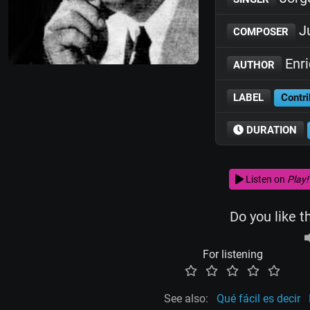
Ju
COMPOSER
Enr
AUTHOR
LABEL
Contri
DURATION
Listen on
Play!
Do you like t
For listening
See also:
Qué fácil es decir