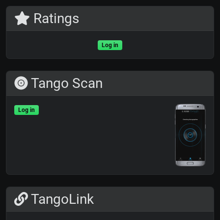
Ratings
Log in
Tango Scan
Log in
TangoLink