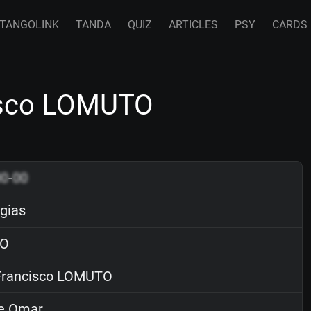
TANGOLINK
TANDA
QUIZ
ARTICLES
PSY
CARDS
isco LOMUTO
00
-
00
gias
O
rancisco LOMUTO
e Omar