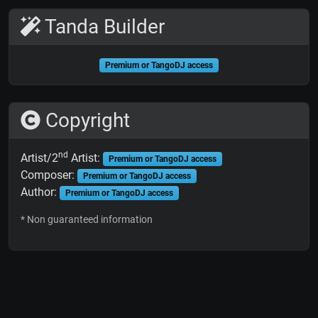
Tanda Builder
Premium or TangoDJ access
Copyright
nd
Artist/2
Artist:
Premium or TangoDJ access
Composer:
Premium or TangoDJ access
Author:
Premium or TangoDJ access
* Non guaranteed information