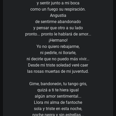
y sentir junto a mi boca
como un fuego su respiración.
Angustia
de sentirme abandonado
y pensar que otro a su lado
pronto... pronto le hablará de amor...
¡Hermano!
Yo no quiero rebajarme,
ni pedirle, ni llorarle,
ni decirle que no puedo más vivir...
Desde mi triste soledad veré caer
las rosas muertas de mi juventud.
Gime, bandoneón, tu tango gris,
quizá a ti te hiera igual
algún amor sentimental...
Llora mi alma de fantoche
sola y triste en esta noche,
noche negra y sin estrellas...