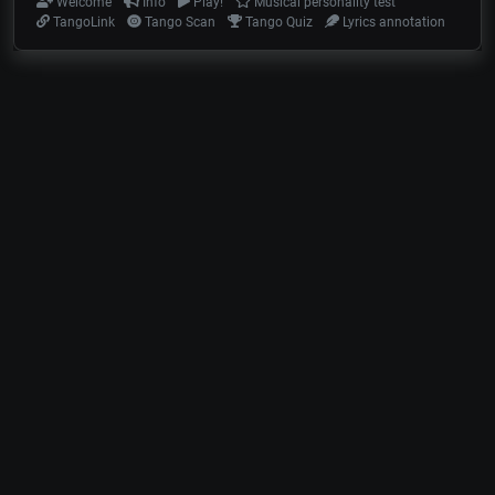
Welcome
Info
Play!
Musical personality test
TangoLink
Tango Scan
Tango Quiz
Lyrics annotation