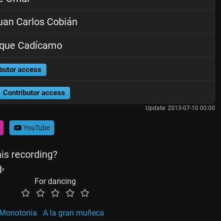
an Carlos Cobián
ique Cadícamo
butor access
Contributor access
Update: 2013-07-10 00:00
YouTube
his recording?
For dancing
Monotonia
A la gran muñeca