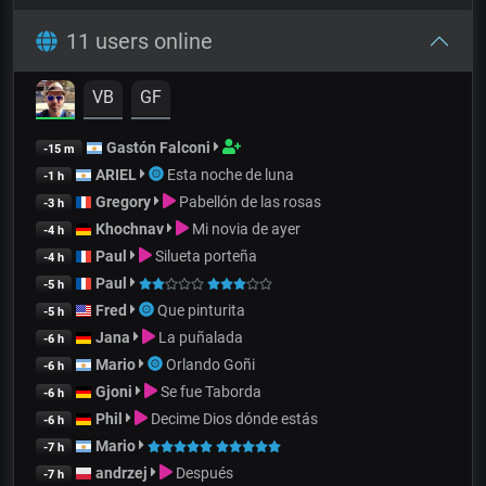
11 users online
VB
GF
Gastón Falconi
-15 m
ARIEL
Esta noche de luna
-1 h
Gregory
Pabellón de las rosas
-3 h
Khochnav
Mi novia de ayer
-4 h
Paul
Silueta porteña
-4 h
Paul
-5 h
Fred
Que pinturita
-5 h
Jana
La puñalada
-6 h
Mario
Orlando Goñi
-6 h
Gjoni
Se fue Taborda
-6 h
Phil
Decime Dios dónde estás
-6 h
Mario
-7 h
andrzej
Después
-7 h