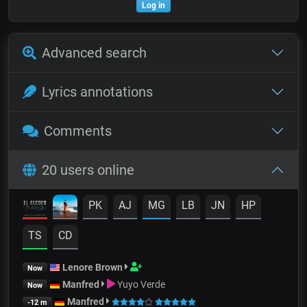
Log in
Advanced search
Lyrics annotations
Comments
20 users online
PK
AJ
MG
LB
JN
HP
TS
CD
Lenore Brown
Now
Manfred
Yuyo Verde
Now
Manfred
-12 m