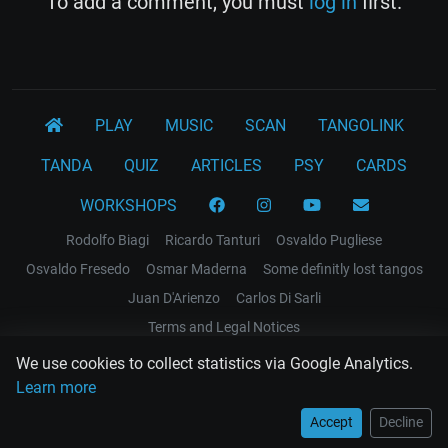
To add a comment, you must
log in
first.
PLAY
MUSIC
SCAN
TANGOLINK
TANDA
QUIZ
ARTICLES
PSY
CARDS
WORKSHOPS
Rodolfo Biagi
Ricardo Tanturi
Osvaldo Pugliese
Osvaldo Fresedo
Osmar Maderna
Some definitly lost tangos
Juan D'Arienzo
Carlos Di Sarli
Terms and Legal Notices
We use cookies to collect statistics via Google Analytics.
EL RECODO TANGO
Learn more
Design Web: Gregory DIAZ
Accept
Decline