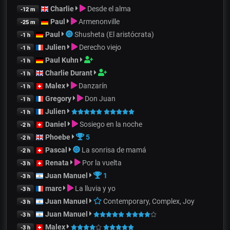
Charlie
Desde el alma
-12 m
Paul
Armenonville
-25 m
Paul
Shusheta (El aristócrata)
-1 h
Julien
Derecho viejo
-1 h
Paul Kuhn
-1 h
Charlie Durant
-1 h
Malex
Danzarín
-1 h
Gregory
Don Juan
-1 h
Julien
-1 h
Daniel
Sosiego en la noche
-2 h
Phoebe
5
-2 h
Pascal
La sonrisa de mamá
-2 h
Renata
Por la vuelta
-3 h
Juan Manuel
1
-3 h
marc
La lluvia y yo
-3 h
Juan Manuel
Contemporary, Complex, Joy
-3 h
Juan Manuel
-3 h
Malex
-3 h