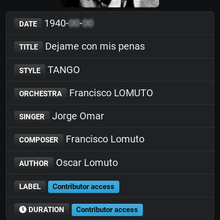
1940-
00
-
00
DATE
Dejame con mis penas
TITLE
TANGO
STYLE
Francisco LOMUTO
ORCHESTRA
Jorge Omar
SINGER
Francisco Lomuto
COMPOSER
Oscar Lomuto
AUTHOR
LABEL
Contributor access
DURATION
Contributor access