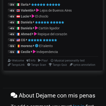
ilaria
-3 h
Valentin
Lejos de Buenos Aires
-4 h
Lucie
El choclo
-4 h
Daniela
-4 h
Daniela
Cartón ligador
-4 h
Ahmed
Repique del corazón
-4 h
CG
-5 h
moreno
El talento
-5 h
Cecile
Independencia
-5 h
Welcome
Info
Play!
Musical personality test
TangoLink
Tango Scan
Tango Quiz
Lyrics annotation
About Dejame con mis penas