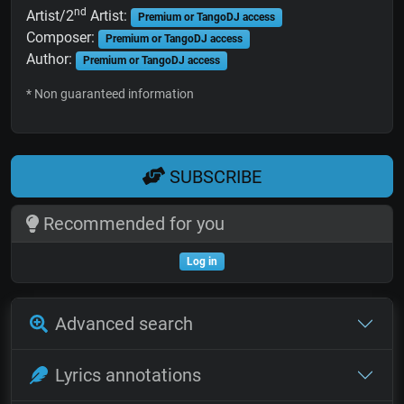
nd
Artist/2
Artist:
Premium or TangoDJ access
Composer:
Premium or TangoDJ access
Author:
Premium or TangoDJ access
* Non guaranteed information
SUBSCRIBE
Recommended for you
Log in
Advanced search
Lyrics annotations