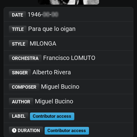
1946-
00
-
00
DATE
Para que lo oigan
TITLE
MILONGA
STYLE
Francisco LOMUTO
ORCHESTRA
Alberto Rivera
SINGER
Miguel Bucino
COMPOSER
Miguel Bucino
AUTHOR
LABEL
Contributor access
DURATION
Contributor access