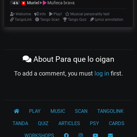
Muriel
Muñeca brava
-6 h
Welcome
Info
Play!
Musical personality test
TangoLink
Tango Scan
Tango Quiz
Lyrics annotation
About Para que lo oigan
To add a comment, you must
log in
first.
PLAY
MUSIC
SCAN
TANGOLINK
TANDA
QUIZ
ARTICLES
PSY
CARDS
WORKSHOPS