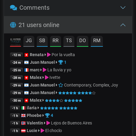
Comments
21 users online
JG
SB
RR
TS
DO
RM
Renata
Por la vuelta
-12 m
Juan Manuel
1
-24 m
marc
La lluvia y yo
-25 m
Malex
Ivette
-28 m
Juan Manuel
Contemporary, Complex, Joy
-29 m
Juan Manuel
-29 m
Malex
-30 m
ilaria
-1 h
Phoebe
4
-1 h
Valentin
Lejos de Buenos Aires
-1 h
Lucie
El choclo
-1 h