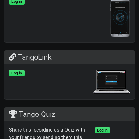
Log in
TangoLink
Log in
Tango Quiz
Share this recording as a Quiz with
Log in
your friends by sending them this