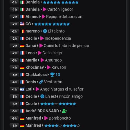
Daniela
-1 h
Daniela
Cartón ligador
-1 h
Ahmed
Repique del corazón
-2 h
CG
-2 h
moreno
El talento
-2 h
Cecile
Independencia
-2 h
Danai
Quién lo habría de pensar
-2 h
Lena
Gallo ciego
-2 h
Mariia
Amurado
-3 h
Khochnav
Rawson
-4 h
Chakkaluss
13
-4 h
Denis
Ventarrón
-4 h
Esti
Angel Vargas el ruiseñor
-4 h
Cecile
En este rincón amigo
-5 h
Cecile
-5 h
André BRONSARD
-6 h
Manfred
Bomboncito
-6 h
Manfred
-6 h