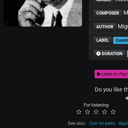
Mi
COMPOSER
Migu
AUTHOR
LABEL
Contri
DURATION
Listen on
Play!
Do you like t
For listening
See also:
Con mi perro
Aquí