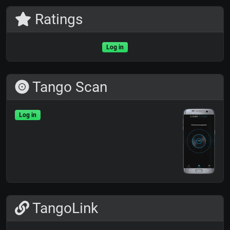
Ratings
Log in
Tango Scan
Log in
TangoLink