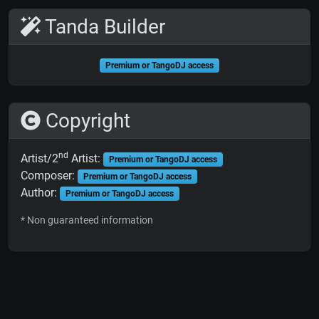
Tanda Builder
Premium or TangoDJ access
Copyright
nd
Artist/2
Artist:
Premium or TangoDJ access
Composer:
Premium or TangoDJ access
Author:
Premium or TangoDJ access
* Non guaranteed information