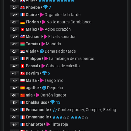
Andy
-2 h
Phoebe
7
-2 h
Claire
Organito de la tarde
-2 h
Florian
No te apures Carablanca
-2 h
Malex
Adiós corazón
-2 h
Michael
El vals soñador
-2 h
Tamás
Mandria
-2 h
Vlada
Demasiado tarde
-2 h
Philippe
La milonga de mis perros
-3 h
Pascal
Caballo de calesita
-4 h
Devrim
5
-4 h
Marta
Tango mio
-4 h
agathe
Pequeña
-4 h
mia
Cartón ligador
-5 h
Chakkaluss
13
-5 h
Emmanuelle
Contemporary, Complex, Feeling
-5 h
Emmanuelle
-5 h
Charlotte
Tinta roja
-6 h