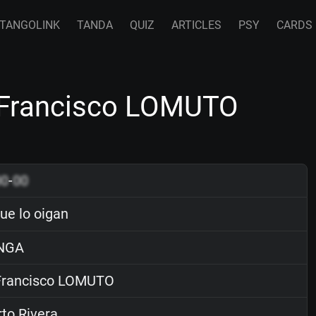
TANGOLINK
TANDA
QUIZ
ARTICLES
PSY
CARDS
y Francisco LOMUTO
00
-
00
ue lo oigan
NGA
rancisco LOMUTO
to Rivera