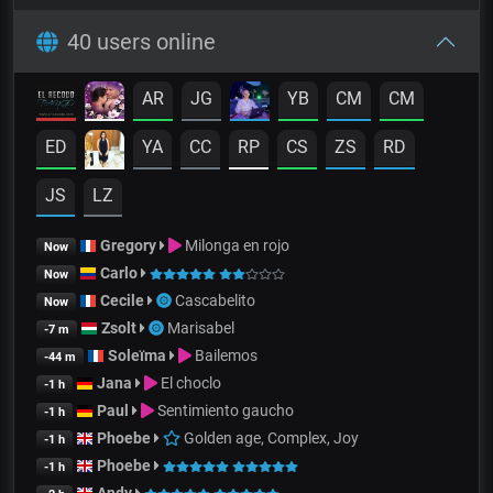
40 users online
AR
JG
YB
CM
CM
ED
YA
CC
RP
CS
ZS
RD
JS
LZ
Gregory
Milonga en rojo
Now
Carlo
Now
Cecile
Cascabelito
Now
Zsolt
Marisabel
-7 m
Soleïma
Bailemos
-44 m
Jana
El choclo
-1 h
Paul
Sentimiento gaucho
-1 h
Phoebe
Golden age, Complex, Joy
-1 h
Phoebe
-1 h