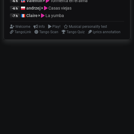
Valentin
Tormenta en el alma
-6 h
andrzej
Casas viejas
-6 h
Claire
La yumba
-7 h
Welcome
Info
Play!
Musical personality test
TangoLink
Tango Scan
Tango Quiz
Lyrics annotation