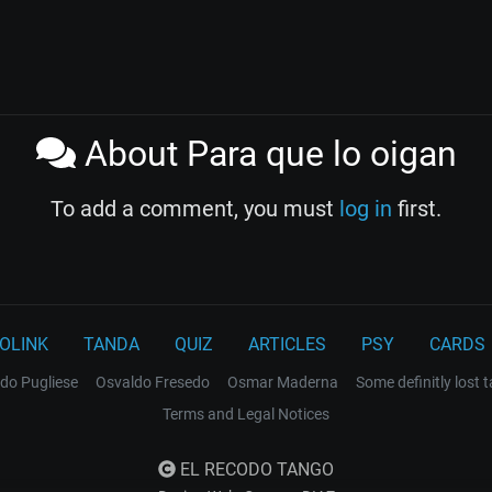
About Para que lo oigan
To add a comment, you must
log in
first.
OLINK
TANDA
QUIZ
ARTICLES
PSY
CARDS
do Pugliese
Osvaldo Fresedo
Osmar Maderna
Some definitly lost 
Terms and Legal Notices
EL RECODO TANGO