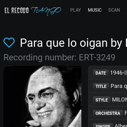
PLAY
MUSIC
SCAN
Para que lo oigan b
Recording number: ERT-3249
1946-
DATE
Para q
TITLE
MILO
STYLE
F
ORCHESTRA
Alber
SINGER