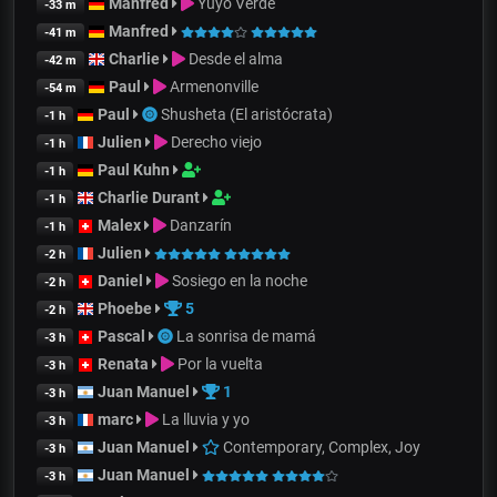
Manfred
Yuyo Verde
-33 m
Manfred
-41 m
Charlie
Desde el alma
-42 m
Paul
Armenonville
-54 m
Paul
Shusheta (El aristócrata)
-1 h
Julien
Derecho viejo
-1 h
Paul Kuhn
-1 h
Charlie Durant
-1 h
Malex
Danzarín
-1 h
Julien
-2 h
Daniel
Sosiego en la noche
-2 h
Phoebe
5
-2 h
Pascal
La sonrisa de mamá
-3 h
Renata
Por la vuelta
-3 h
Juan Manuel
1
-3 h
marc
La lluvia y yo
-3 h
Juan Manuel
Contemporary, Complex, Joy
-3 h
Juan Manuel
-3 h