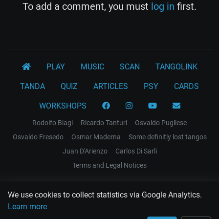
To add a comment, you must
log in
first.
PLAY
MUSIC
SCAN
TANGOLINK
TANDA
QUIZ
ARTICLES
PSY
CARDS
WORKSHOPS
Rodolfo Biagi
Ricardo Tanturi
Osvaldo Pugliese
Osvaldo Fresedo
Osmar Maderna
Some definitly lost tangos
Juan D'Arienzo
Carlos Di Sarli
Terms and Legal Notices
EL RECODO TANGO
We use cookies to collect statistics via Google Analytics.
Design Web: Gregory DIAZ
Learn more