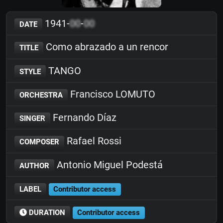
1941-
00
-
00
DATE
Como abrazado a un rencor
TITLE
TANGO
STYLE
Francisco LOMUTO
ORCHESTRA
Fernando Díaz
SINGER
Rafael Rossi
COMPOSER
Antonio Miguel Podestá
AUTHOR
LABEL
Contributor access
DURATION
Contributor access