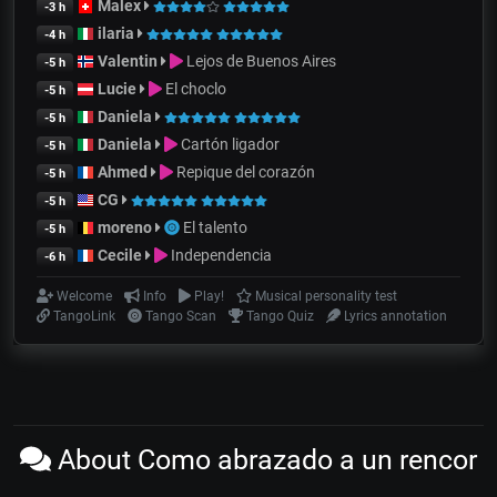
Malex
-3 h
ilaria
-4 h
Valentin
Lejos de Buenos Aires
-5 h
Lucie
El choclo
-5 h
Daniela
-5 h
Daniela
Cartón ligador
-5 h
Ahmed
Repique del corazón
-5 h
CG
-5 h
moreno
El talento
-5 h
Cecile
Independencia
-6 h
Welcome
Info
Play!
Musical personality test
TangoLink
Tango Scan
Tango Quiz
Lyrics annotation
About Como abrazado a un rencor