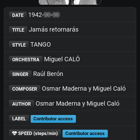
1942-
00
-
00
DATE
Jamás retornarás
TITLE
TANGO
STYLE
Miguel CALÓ
ORCHESTRA
Raúl Berón
SINGER
Osmar Maderna y Miguel Caló
COMPOSER
Osmar Maderna y Miguel Caló
AUTHOR
LABEL
Contributor access
SPEED (steps/min)
Contributor access