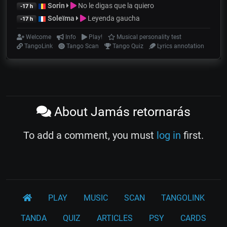
Sorin
No le digas que la quiero
-17 h
Soleïma
Leyenda gaucha
-17 h
Welcome
Info
Play!
Musical personality test
TangoLink
Tango Scan
Tango Quiz
Lyrics annotation
About Jamás retornarás
To add a comment, you must
log in
first.
PLAY
MUSIC
SCAN
TANGOLINK
TANDA
QUIZ
ARTICLES
PSY
CARDS