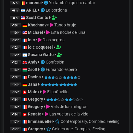
moreno
Yo también quiero cantar
-5 h
ARIEL
La bordona
-6 h
Scott Cantu
-8 h
Khochnav
Tango brujo
-10 h
Michael
Esta noche de luna
-10 h
loic
Ojos negros
-12 h
loic Coquerel
-12 h
Susana Gatto
-12 h
Andy
Confesión
-12 h
Zsolt
Fumando espero
-13 h
Davina
-13 h
Jana
-14 h
Malex
El pañuelito
-15 h
Gregory
-16 h
Gregory
Vals de los milagros
-16 h
Renata
Las vueltas de la vida
-16 h
Emmanuelle
Contemporary, Complex, Feeling
-17 h
Gregory
Golden age, Complex, Feeling
-17 h