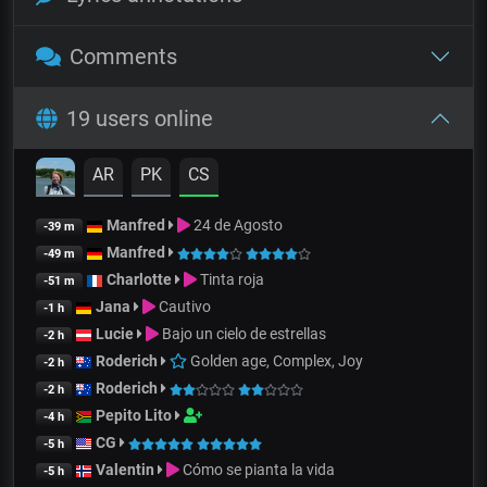
Comments
19 users online
AR
PK
CS
Manfred
24 de Agosto
-39 m
Manfred
-49 m
Charlotte
Tinta roja
-51 m
Jana
Cautivo
-1 h
Lucie
Bajo un cielo de estrellas
-2 h
Roderich
Golden age, Complex, Joy
-2 h
Roderich
-2 h
Pepito Lito
-4 h
CG
-5 h
Valentin
Cómo se pianta la vida
-5 h