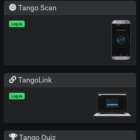
Tango Scan
Log in
TangoLink
Log in
Tango Quiz