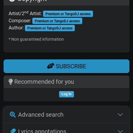
nd
Artist/2
Artist:
Premium or TangoDJ access
Composer:
Premium or TangoDJ access
Author:
Premium or TangoDJ access
* Non guaranteed information
SUBSCRIBE
Recommended for you
Log in
Advanced search
Lyrics annotations