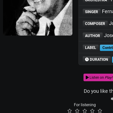
Fern
SINGER
Jo
COMPOSER
José
AUTHOR
LABEL
Contri
DURATION
Listen on
Play!
Do you like t
For listening