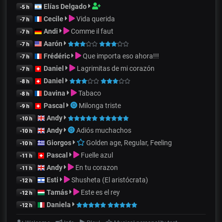
Elías Delgado
-5 h
Cecile
Vida querida
-7 h
Andi
Comme il faut
-7 h
Aarón
-7 h
Frédéric
Que importa eso ahora!!!
-7 h
Daniel
Lagrimitas de mi corazón
-7 h
Daniel
-8 h
Davina
Tabaco
-8 h
Pascal
Milonga triste
-9 h
Andy
-10 h
Andy
Adiós muchachos
-10 h
Giorgos
Golden age, Regular, Feeling
-10 h
Pascal
Fuelle azul
-11 h
Andy
En tu corazon
-11 h
Esti
Shusheta (El aristócrata)
-12 h
Tamás
Este es el rey
-12 h
Daniela
-12 h