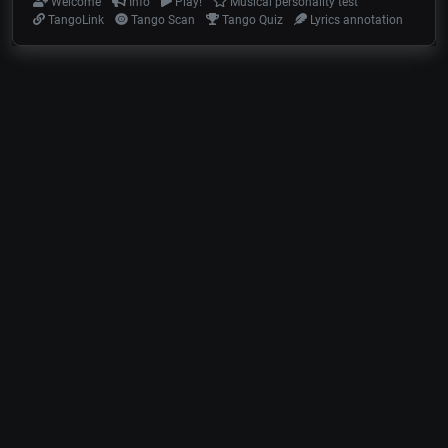
Welcome
Info
Play!
Musical personality test
TangoLink
Tango Scan
Tango Quiz
Lyrics annotation