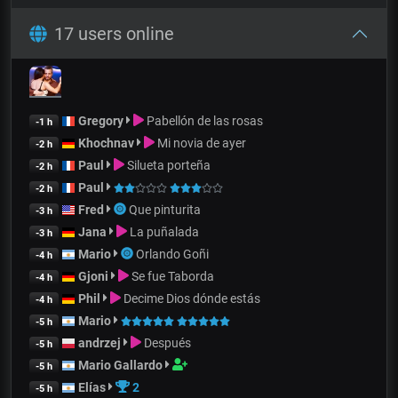
17 users online
Gregory
Pabellón de las rosas
-1 h
Khochnav
Mi novia de ayer
-2 h
Paul
Silueta porteña
-2 h
Paul
-2 h
Fred
Que pinturita
-3 h
Jana
La puñalada
-3 h
Mario
Orlando Goñi
-4 h
Gjoni
Se fue Taborda
-4 h
Phil
Decime Dios dónde estás
-4 h
Mario
-5 h
andrzej
Después
-5 h
Mario Gallardo
-5 h
Elías
2
-5 h