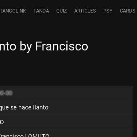
TANGOLINK
TANDA
QUIZ
ARTICLES
PSY
CARDS
nto by Francisco
00
-
00
ue se hace llanto
O
rancisco LOMUTO