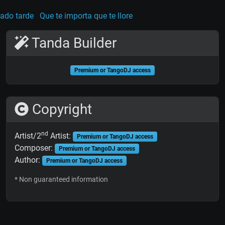
ado tarde
Que te importa que te llore
Tanda Builder
Premium or TangoDJ access
Copyright
nd
Artist/2
Artist:
Premium or TangoDJ access
Composer:
Premium or TangoDJ access
Author:
Premium or TangoDJ access
* Non guaranteed information