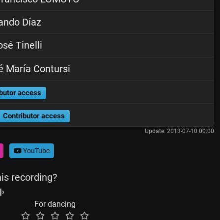
ando Díaz
sé Tinelli
 María Contursi
butor access
Contributor access
Update: 2013-07-10 00:00
YouTube
his recording?
For dancing