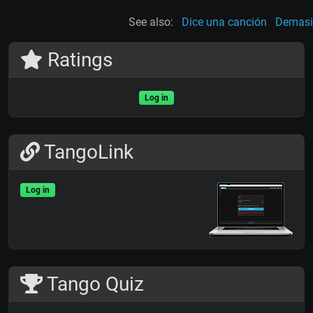
See also:
Dice una canción
Demasi
Ratings
Log in
TangoLink
Log in
Tango Quiz