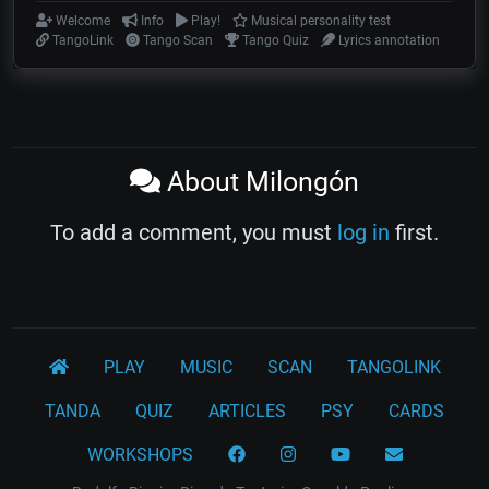
Welcome
Info
Play!
Musical personality test
TangoLink
Tango Scan
Tango Quiz
Lyrics annotation
About Milongón
To add a comment, you must
log in
first.
PLAY
MUSIC
SCAN
TANGOLINK
TANDA
QUIZ
ARTICLES
PSY
CARDS
WORKSHOPS