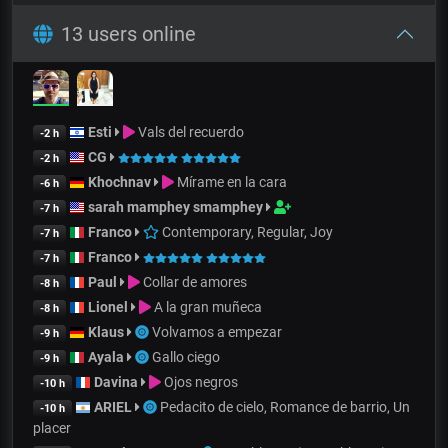
13 users online
Esti
Vals del recuerdo
-2 h
CG
-2 h
Khochnav
Mírame en la cara
-6 h
sarah mamphey smamphey
-7 h
Franco
Contemporary, Regular, Joy
-7 h
Franco
-7 h
Paul
Collar de amores
-8 h
Lionel
A la gran muñeca
-8 h
Klaus
Volvamos a empezar
-9 h
Ayala
Gallo ciego
-9 h
Davina
Ojos negros
-10 h
ARIEL
Pedacito de cielo, Romance de barrio, Un
-10 h
placer