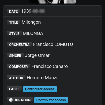
1939-
00
-
00
DATE
Milongón
TITLE
MILONGA
STYLE
Francisco LOMUTO
ORCHESTRA
Jorge Omar
SINGER
Francisco Canaro
COMPOSER
Homero Manzi
AUTHOR
LABEL
Contributor access
DURATION
Contributor access