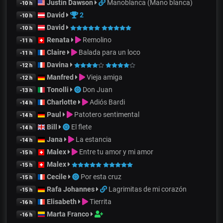
Justin Dawson
Manoblanca (Mano blanca)
-10 h
David
2
-10 h
David
-10 h
Renata
Remolino
-11 h
Claire
Balada para un loco
-11 h
Davina
-12 h
Manfred
Vieja amiga
-12 h
Tonolli
Don Juan
-13 h
Charlotte
Adiós Bardi
-14 h
Paul
Patotero sentimental
-14 h
Bill
El flete
-14 h
Jana
La estancia
-14 h
Malex
Entre tu amor y mi amor
-15 h
Malex
-15 h
Cecile
Por esta cruz
-15 h
Rafa Johannes
Lagrimitas de mi corazón
-15 h
Elisabeth
Tierrita
-16 h
Marta Franco
-16 h