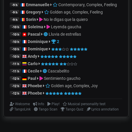
Emmanuelle
Contemporary, Complex, Feeling
-9 h
Gregory
Golden age, Complex, Feeling
-9 h
Sorin
No le digas que la quiero
-9 h
Soleïma
Leyenda gaucha
-10 h
Pascal
Lluvia de estrellas
-10 h
Dominique
2
-10 h
Dominique
-10 h
Andy
-10 h
Carlo
-11 h
Cecile
Cascabelito
-11 h
Paul
Sentimiento gaucho
-12 h
Phoebe
Golden age, Complex, Joy
-12 h
Phoebe
-12 h
Welcome
Info
Play!
Musical personality test
TangoLink
Tango Scan
Tango Quiz
Lyrics annotation