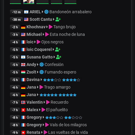
ARIEL
Bandoneón arrabalero
-12 m
Scott Cantu
-38 m
Khochnav
Tango brujo
-2 h
Michael
Esta noche de luna
-3 h
loic
Ojos negros
-4 h
loic Coquerel
-5 h
Susana Gatto
-5 h
Andy
Confesión
-5 h
Zsolt
Fumando espero
-5 h
Davina
-5 h
Jana
Trago amargo
-6 h
Jana
-6 h
Valentin
Recuerdo
-7 h
Malex
El pañuelito
-7 h
Gregory
-8 h
Gregory
Vals de los milagros
-8 h
Renata
Las vueltas de la vida
-9 h