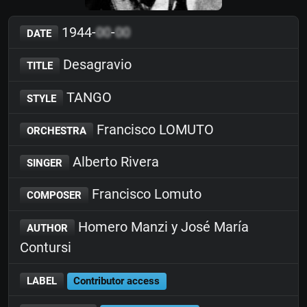
1944-
00
-
00
DATE
Desagravio
TITLE
TANGO
STYLE
Francisco LOMUTO
ORCHESTRA
Alberto Rivera
SINGER
Francisco Lomuto
COMPOSER
Homero Manzi y José María
AUTHOR
Contursi
LABEL
Contributor access