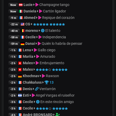
Lucie
Champagne tango
Now
Daniela
Cartón ligador
Now
Ahmed
Repique del corazón
-9 m
CG
-22 m
moreno
El talento
-40 m
Cecile
Independencia
-58 m
Danai
Quién lo habría de pensar
-59 m
Lena
Gallo ciego
-1 h
Mariia
Amurado
-1 h
Malex
Embrujamiento
-2 h
Malex
-2 h
Khochnav
Rawson
-2 h
Chakkaluss
13
-2 h
Denis
Ventarrón
-2 h
Esti
Angel Vargas el ruiseñor
-2 h
Cecile
En este rincón amigo
-3 h
Cecile
-3 h
André BRONSARD
-4 h