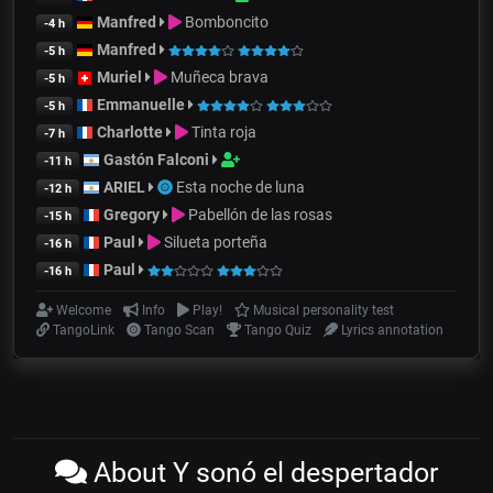
Manfred
Bomboncito
-4 h
Manfred
-5 h
Muriel
Muñeca brava
-5 h
Emmanuelle
-5 h
Charlotte
Tinta roja
-7 h
Gastón Falconi
-11 h
ARIEL
Esta noche de luna
-12 h
Gregory
Pabellón de las rosas
-15 h
Paul
Silueta porteña
-16 h
Paul
-16 h
Welcome
Info
Play!
Musical personality test
TangoLink
Tango Scan
Tango Quiz
Lyrics annotation
About Y sonó el despertador