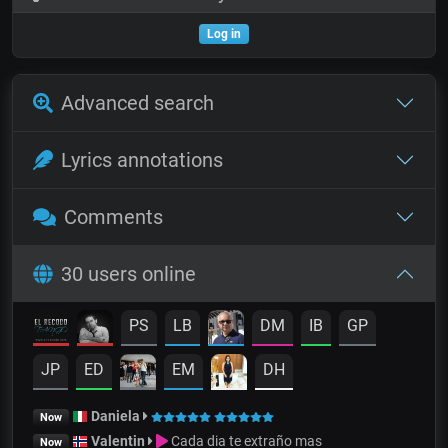
Log in
Advanced search
Lyrics annotations
Comments
30 users online
PS
LB
DM
IB
GP
JP
ED
EM
DH
Daniela
Now
Valentin
Cada dia te extraño mas
Now