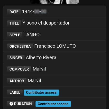
1944-
00
-
00
DATE
Y sonó el despertador
TITLE
TANGO
STYLE
Francisco LOMUTO
ORCHESTRA
Alberto Rivera
SINGER
Marvil
COMPOSER
Marvil
AUTHOR
LABEL
Contributor access
DURATION
Contributor access