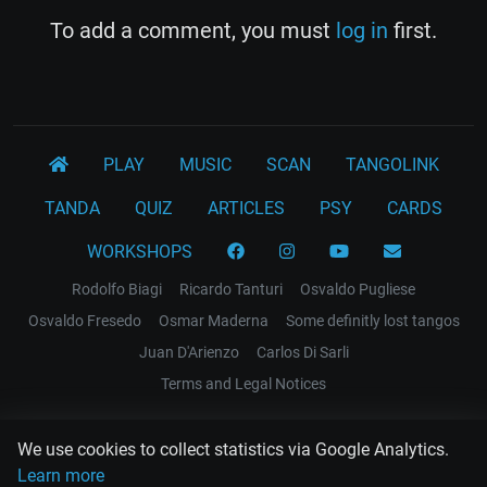
To add a comment, you must
log in
first.
PLAY
MUSIC
SCAN
TANGOLINK
TANDA
QUIZ
ARTICLES
PSY
CARDS
WORKSHOPS
Rodolfo Biagi
Ricardo Tanturi
Osvaldo Pugliese
Osvaldo Fresedo
Osmar Maderna
Some definitly lost tangos
Juan D'Arienzo
Carlos Di Sarli
Terms and Legal Notices
EL RECODO TANGO
We use cookies to collect statistics via Google Analytics.
Design Web: Gregory DIAZ
Learn more