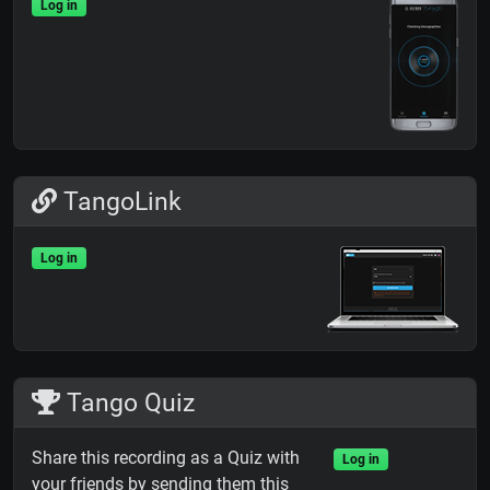
Log in
TangoLink
Log in
Tango Quiz
Share this recording as a Quiz with
Log in
your friends by sending them this