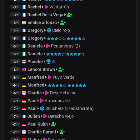
Rachel
Ventarrón
-3 h
Rachel De la Vega
-3 h
emilse alfonzo
-4 h
Gregory
Cielo rojo
-4 h
Gregory
-5 h
Daniela
Penumbras (2)
-5 h
Daniela
-5 h
Phoebe
6
-5 h
Lenore Brown
-6 h
Manfred
Yuyo Verde
-6 h
Manfred
-6 h
Charlie
Desde el alma
-6 h
Paul
Armenonville
-7 h
Paul
Shusheta (El aristócrata)
-7 h
Julien
Derecho viejo
-7 h
Paul Kuhn
-7 h
Charlie Durant
-7 h
Malex
Danzarín