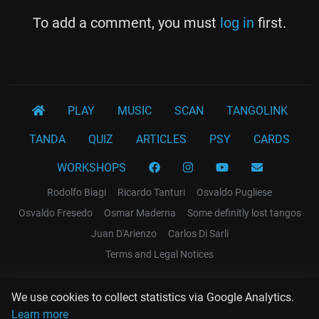
To add a comment, you must
log in
first.
PLAY
MUSIC
SCAN
TANGOLINK
TANDA
QUIZ
ARTICLES
PSY
CARDS
WORKSHOPS
Rodolfo Biagi
Ricardo Tanturi
Osvaldo Pugliese
Osvaldo Fresedo
Osmar Maderna
Some definitly lost tangos
Juan D'Arienzo
Carlos Di Sarli
Terms and Legal Notices
EL RECODO TANGO
We use cookies to collect statistics via Google Analytics.
Design Web: Gregory DIAZ
Learn more