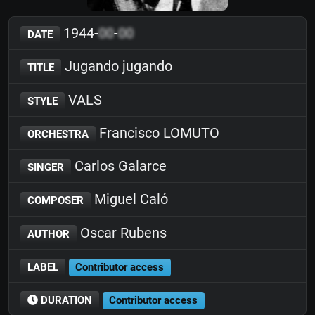
1944-
00
-
00
DATE
Jugando jugando
TITLE
VALS
STYLE
Francisco LOMUTO
ORCHESTRA
Carlos Galarce
SINGER
Miguel Caló
COMPOSER
Oscar Rubens
AUTHOR
LABEL
Contributor access
DURATION
Contributor access