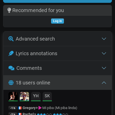
Recommended for you
Log in
Advanced search
Lyrics annotations
Comments
18 users online
YH
SK
Gregory
Mi piba (Mi piba linda)
-1 h
Rachel
-2 h