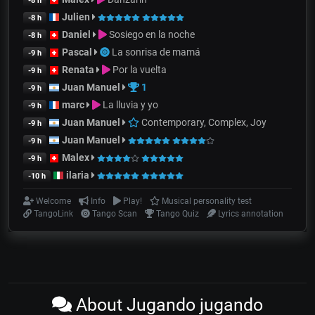
-8 h
Julien
-8 h
Daniel
Sosiego en la noche
-8 h
Pascal
La sonrisa de mamá
-9 h
Renata
Por la vuelta
-9 h
Juan Manuel
1
-9 h
marc
La lluvia y yo
-9 h
Juan Manuel
Contemporary, Complex, Joy
-9 h
Juan Manuel
-9 h
Malex
-9 h
ilaria
-10 h
Welcome
Info
Play!
Musical personality test
TangoLink
Tango Scan
Tango Quiz
Lyrics annotation
About Jugando jugando