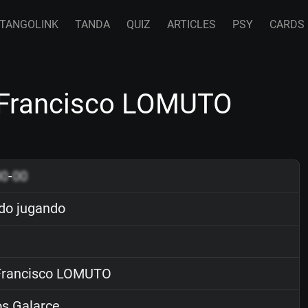
TANGOLINK
TANDA
QUIZ
ARTICLES
PSY
CARDS
 Francisco LOMUTO
00
-
00
do jugando
rancisco LOMUTO
s Galarce