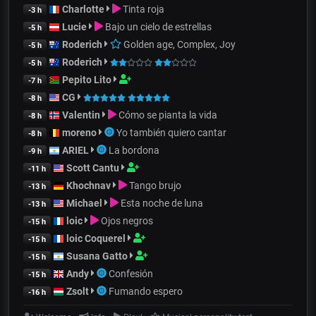
Charlotte
Tinta roja
-3 h
Lucie
Bajo un cielo de estrellas
-5 h
Roderich
Golden age, Complex, Joy
-5 h
Roderich
-5 h
Pepito Lito
-7 h
CG
-8 h
Valentin
Cómo se pianta la vida
-8 h
moreno
Yo también quiero cantar
-8 h
ARIEL
La bordona
-9 h
Scott Cantu
-11 h
Khochnav
Tango brujo
-13 h
Michael
Esta noche de luna
-13 h
loic
Ojos negros
-15 h
loic Coquerel
-15 h
Susana Gatto
-15 h
Andy
Confesión
-15 h
Zsolt
Fumando espero
-16 h