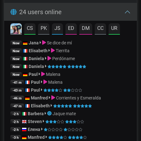
24 users online
CS
PK
JS
ED
DM
CC
UR
Jana
Se dice de mí
Now
Elisabeth
Tierrita
Now
Daniela
Perdóname
Now
Daniela
Now
Paul
Malena
Now
Paul
Malena
-41 m
Paul
-43 m
Manfred
Corrientes y Esmeralda
-46 m
Elisabeth
-47 m
Barbera
Jaque mate
-2 h
Steven
-2 h
Елена
-2 h
Manfred
-3 h