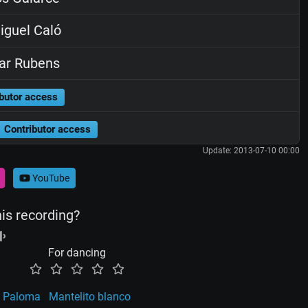
guel Caló
ar Rubens
butor access
Contributor access
Update: 2013-07-10 00:00
YouTube
his recording?
For dancing
Paloma
Mantelito blanco