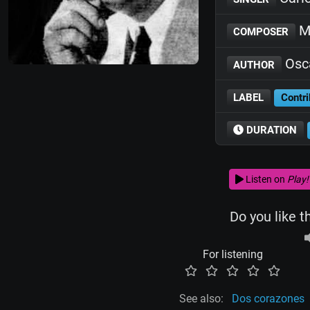
Mi
COMPOSER
Osc
AUTHOR
LABEL
Contri
DURATION
Listen on
Play!
Do you like t
For listening
See also:
Dos corazones