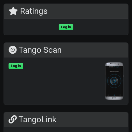
Ratings
Log in
Tango Scan
Log in
TangoLink