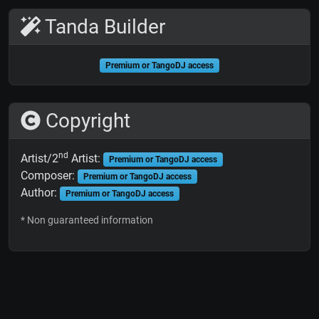
Tanda Builder
Premium or TangoDJ access
Copyright
nd
Artist/2
Artist:
Premium or TangoDJ access
Composer:
Premium or TangoDJ access
Author:
Premium or TangoDJ access
* Non guaranteed information