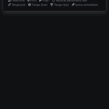
Welcome
Info
Play!
Musical personality test
TangoLink
Tango Scan
Tango Quiz
Lyrics annotation