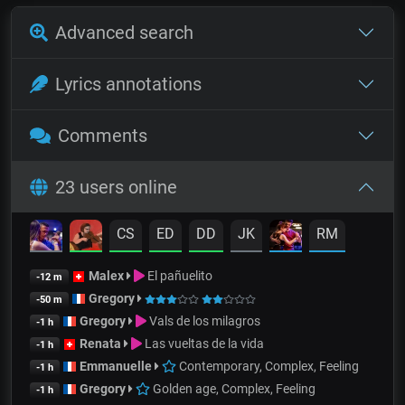
Advanced search
Lyrics annotations
Comments
23 users online
CS
ED
DD
JK
RM
Malex
El pañuelito
-12 m
Gregory
-50 m
Gregory
Vals de los milagros
-1 h
Renata
Las vueltas de la vida
-1 h
Emmanuelle
Contemporary, Complex, Feeling
-1 h
Gregory
Golden age, Complex, Feeling
-1 h