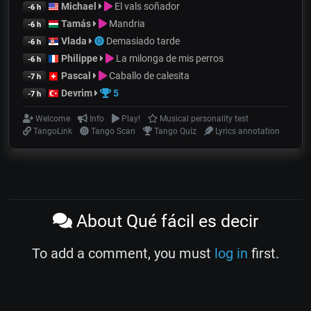
Michael
El vals soñador
-6 h
Tamás
Mandria
-6 h
Vlada
Demasiado tarde
-6 h
Philippe
La milonga de mis perros
-6 h
Pascal
Caballo de calesita
-7 h
Devrim
5
-7 h
Welcome
Info
Play!
Musical personality test
TangoLink
Tango Scan
Tango Quiz
Lyrics annotation
About Qué fácil es decir
To add a comment, you must
log in
first.