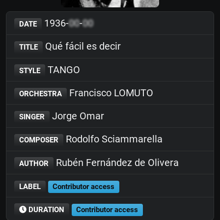
1936-
00
-
00
DATE
Qué fácil es decir
TITLE
TANGO
STYLE
Francisco LOMUTO
ORCHESTRA
Jorge Omar
SINGER
Rodolfo Sciammarella
COMPOSER
Rubén Fernández de Olivera
AUTHOR
LABEL
Contributor access
DURATION
Contributor access