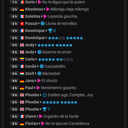
Sorin
No le digas que la quiero
-1 h
Khochnav
Milonga vieja milonga
-2 h
Soleïma
Leyenda gaucha
-2 h
Pascal
Lluvia de estrellas
-2 h
Dominique
2
-2 h
Dominique
-2 h
Andy
-3 h
Andy
Duerme mi amor
-3 h
Carlo
-3 h
Cecile
Cascabelito
-3 h
Zsolt
Marisabel
-3 h
Jana
El choclo
-4 h
Paul
Sentimiento gaucho
-4 h
Phoebe
Golden age, Complex, Joy
-5 h
Phoebe
-5 h
Phoebe
7
-5 h
Claire
Organito de la tarde
-5 h
Florian
No te apures Carablanca
-5 h