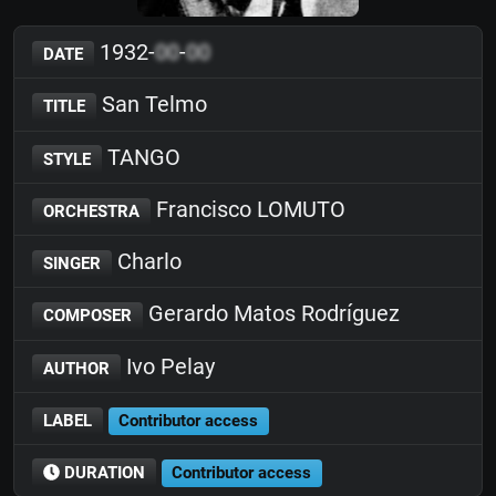
1932-
00
-
00
DATE
San Telmo
TITLE
TANGO
STYLE
Francisco LOMUTO
ORCHESTRA
Charlo
SINGER
Gerardo Matos Rodríguez
COMPOSER
Ivo Pelay
AUTHOR
LABEL
Contributor access
DURATION
Contributor access