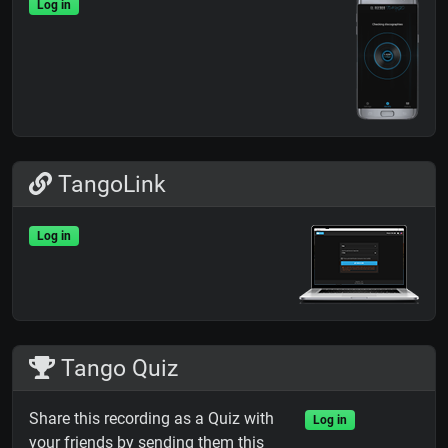
Log in
TangoLink
Log in
Tango Quiz
Share this recording as a Quiz with
Log in
your friends by sending them this