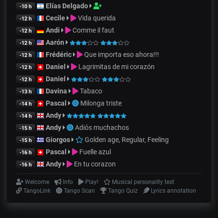
Elías Delgado
-10 h
Cecile
Vida querida
-12 h
Andi
Comme il faut
-12 h
Aarón
-12 h
Frédéric
Que importa eso ahora!!!
-12 h
Daniel
Lagrimitas de mi corazón
-12 h
Daniel
-12 h
Davina
Tabaco
-13 h
Pascal
Milonga triste
-14 h
Andy
-14 h
Andy
Adiós muchachos
-15 h
Giorgos
Golden age, Regular, Feeling
-15 h
Pascal
Fuelle azul
-16 h
Andy
En tu corazon
-16 h
Welcome
Info
Play!
Musical personality test
TangoLink
Tango Scan
Tango Quiz
Lyrics annotation