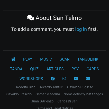
About San Telmo
To add a comment, you must
log in
first.
PLAY
MUSIC
SCAN
TANGOLINK
TANDA
QUIZ
ARTICLES
PSY
CARDS
WORKSHOPS
Rodolfo Biagi
Ricardo Tanturi
Osvaldo Pugliese
Osvaldo Fresedo
Osmar Maderna
Some definitly lost tangos
Juan D'Arienzo
Carlos Di Sarli
Terms and Legal Notices