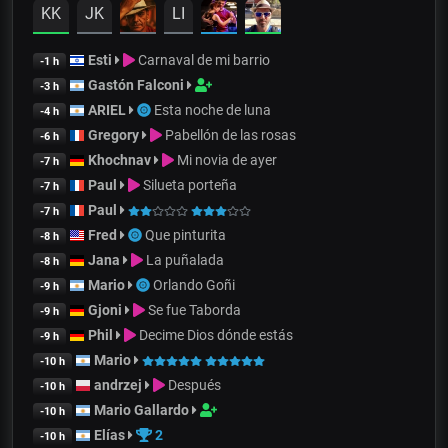
KK
JK
LI
Esti
Carnaval de mi barrio
-1 h
Gastón Falconi
-3 h
ARIEL
Esta noche de luna
-4 h
Gregory
Pabellón de las rosas
-6 h
Khochnav
Mi novia de ayer
-7 h
Paul
Silueta porteña
-7 h
Paul
-7 h
Fred
Que pinturita
-8 h
Jana
La puñalada
-8 h
Mario
Orlando Goñi
-9 h
Gjoni
Se fue Taborda
-9 h
Phil
Decime Dios dónde estás
-9 h
Mario
-10 h
andrzej
Después
-10 h
Mario Gallardo
-10 h
Elías
2
-10 h