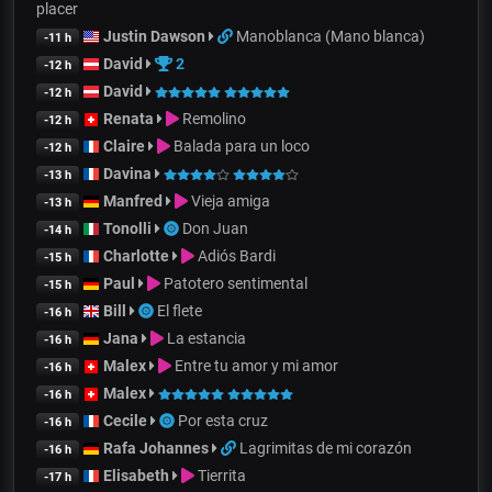
placer
Justin Dawson
Manoblanca (Mano blanca)
-11 h
David
2
-12 h
David
-12 h
Renata
Remolino
-12 h
Claire
Balada para un loco
-12 h
Davina
-13 h
Manfred
Vieja amiga
-13 h
Tonolli
Don Juan
-14 h
Charlotte
Adiós Bardi
-15 h
Paul
Patotero sentimental
-15 h
Bill
El flete
-16 h
Jana
La estancia
-16 h
Malex
Entre tu amor y mi amor
-16 h
Malex
-16 h
Cecile
Por esta cruz
-16 h
Rafa Johannes
Lagrimitas de mi corazón
-16 h
Elisabeth
Tierrita
-17 h