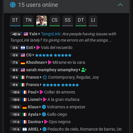
15 users online
ST
TN
CS
SS
DT
LI
Yale
TangoLink
:
Are people having issues with
-42 m
TangoLink lately? Its giving me errors on all the songs....
Esti
Vals del recuerdo
-3 h
CG
-3 h
Khochnav
Mírame en la cara
-7 h
sarah mamphey smamphey
-8 h
Franco
Contemporary, Regular, Joy
-9 h
Franco
-9 h
Paul
Collar de amores
-10 h
Lionel
A la gran muñeca
-10 h
Klaus
Volvamos a empezar
-10 h
Ayala
Gallo ciego
-10 h
Davina
Ojos negros
-11 h
ARIEL
Pedacito de cielo, Romance de barrio, Un
-11 h