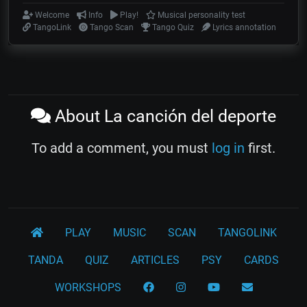
Welcome
Info
Play!
Musical personality test
TangoLink
Tango Scan
Tango Quiz
Lyrics annotation
About La canción del deporte
To add a comment, you must
log in
first.
PLAY
MUSIC
SCAN
TANGOLINK
TANDA
QUIZ
ARTICLES
PSY
CARDS
WORKSHOPS