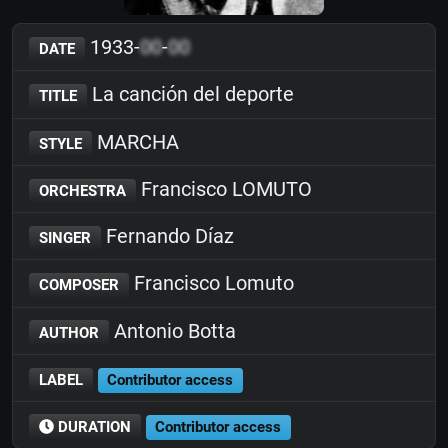
1933-
00
-
00
DATE
La canción del deporte
TITLE
MARCHA
STYLE
Francisco LOMUTO
ORCHESTRA
Fernando Díaz
SINGER
Francisco Lomuto
COMPOSER
Antonio Botta
AUTHOR
LABEL
Contributor access
DURATION
Contributor access