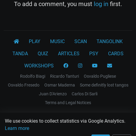
To add a comment, you must
log in
first.
PLAY
MUSIC
SCAN
TANGOLINK
TANDA
QUIZ
ARTICLES
PSY
CARDS
WORKSHOPS
Rodolfo Biagi
Ricardo Tanturi
Osvaldo Pugliese
Osvaldo Fresedo
Osmar Maderna
Some definitly lost tangos
Juan D'Arienzo
Carlos Di Sarli
Terms and Legal Notices
EL RECODO TANGO
We use cookies to collect statistics via Google Analytics.
Design Web: Gregory DIAZ
Learn more