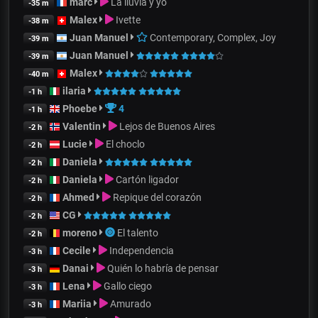
marc
La lluvia y yo
-35 m
Malex
Ivette
-38 m
Juan Manuel
Contemporary, Complex, Joy
-39 m
Juan Manuel
-39 m
Malex
-40 m
ilaria
-1 h
Phoebe
4
-1 h
Valentin
Lejos de Buenos Aires
-2 h
Lucie
El choclo
-2 h
Daniela
-2 h
Daniela
Cartón ligador
-2 h
Ahmed
Repique del corazón
-2 h
CG
-2 h
moreno
El talento
-2 h
Cecile
Independencia
-3 h
Danai
Quién lo habría de pensar
-3 h
Lena
Gallo ciego
-3 h
Mariia
Amurado
-3 h