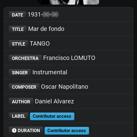
1931-
00
-
00
DATE
Mar de fondo
TITLE
TANGO
STYLE
Francisco LOMUTO
ORCHESTRA
Instrumental
SINGER
Oscar Napolitano
COMPOSER
Daniel Alvarez
AUTHOR
LABEL
Contributor access
DURATION
Contributor access