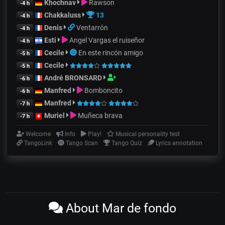
Khochnav
Rawson
-4 h
Chakkaluss
13
-4 h
Denis
Ventarrón
-4 h
Esti
Angel Vargas el ruiseñor
-4 h
Cecile
En este rincón amigo
-5 h
Cecile
-5 h
André BRONSARD
-6 h
Manfred
Bomboncito
-6 h
Manfred
-7 h
Muriel
Muñeca brava
-7 h
Welcome
Info
Play!
Musical personality test
TangoLink
Tango Scan
Tango Quiz
Lyrics annotation
About Mar de fondo