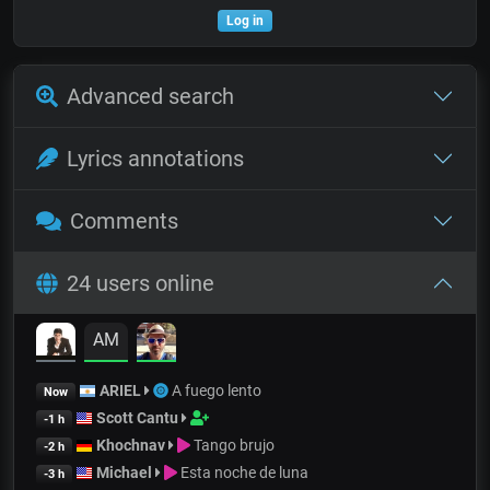
Log in
Advanced search
Lyrics annotations
Comments
24 users online
AM
ARIEL
A fuego lento
Now
Scott Cantu
-1 h
Khochnav
Tango brujo
-2 h
Michael
Esta noche de luna
-3 h