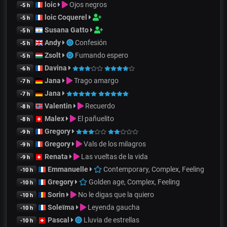
loic
Ojos negros
-5 h
loic Coquerel
-5 h
Susana Gatto
-5 h
Andy
Confesión
-5 h
Zsolt
Fumando espero
-5 h
Davina
-6 h
Jana
Trago amargo
-7 h
Jana
-7 h
Valentin
Recuerdo
-8 h
Malex
El pañuelito
-8 h
Gregory
-9 h
Gregory
Vals de los milagros
-9 h
Renata
Las vueltas de la vida
-9 h
Emmanuelle
Contemporary, Complex, Feeling
-10 h
Gregory
Golden age, Complex, Feeling
-10 h
Sorin
No le digas que la quiero
-10 h
Soleïma
Leyenda gaucha
-10 h
Pascal
Lluvia de estrellas
-10 h