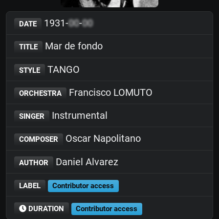
1931-
00
-
00
DATE
Mar de fondo
TITLE
TANGO
STYLE
Francisco LOMUTO
ORCHESTRA
Instrumental
SINGER
Oscar Napolitano
COMPOSER
Daniel Alvarez
AUTHOR
LABEL
Contributor access
DURATION
Contributor access