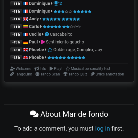
Dominique
2
-11 h
Dominique
-11 h
Andy
-11 h
Carlo
-11 h
Cecile
Cascabelito
-11 h
Paul
Sentimiento gaucho
-13 h
Phoebe
Golden age, Complex, Joy
-13 h
Phoebe
-13 h
Welcome
Info
Play!
Musical personality test
TangoLink
Tango Scan
Tango Quiz
Lyrics annotation
About Mar de fondo
To add a comment, you must
log in
first.