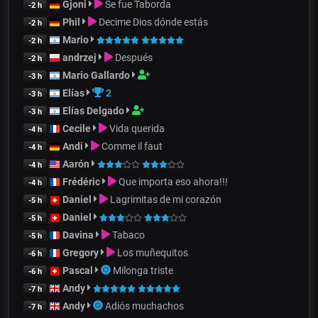
Gjoni
Se fue Taborda
-2 h
Phil
Decime Dios dónde estás
-2 h
Mario
-2 h
andrzej
Después
-2 h
Mario Gallardo
-3 h
Elías
2
-3 h
Elías Delgado
-3 h
Cecile
Vida querida
-4 h
Andi
Comme il faut
-4 h
Aarón
-4 h
Frédéric
Que importa eso ahora!!!
-4 h
Daniel
Lagrimitas de mi corazón
-5 h
Daniel
-5 h
Davina
Tabaco
-5 h
Gregory
Los muñequitos
-6 h
Pascal
Milonga triste
-6 h
Andy
-7 h
Andy
Adiós muchachos
-7 h