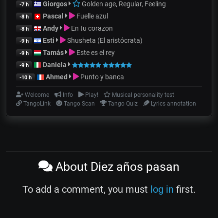
Giorgos
Golden age, Regular, Feeling
-7 h
Pascal
Fuelle azul
-8 h
Andy
En tu corazon
-8 h
Esti
Shusheta (El aristócrata)
-9 h
Tamás
Este es el rey
-9 h
Daniela
-9 h
Ahmed
Punto y banca
-10 h
Welcome
Info
Play!
Musical personality test
TangoLink
Tango Scan
Tango Quiz
Lyrics annotation
About Diez años pasan
To add a comment, you must
log in
first.