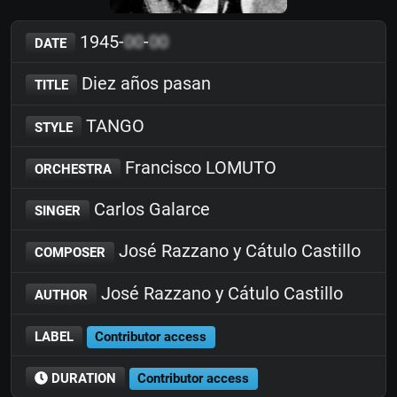
1945-
00
-
00
DATE
Diez años pasan
TITLE
TANGO
STYLE
Francisco LOMUTO
ORCHESTRA
Carlos Galarce
SINGER
José Razzano y Cátulo Castillo
COMPOSER
José Razzano y Cátulo Castillo
AUTHOR
LABEL
Contributor access
DURATION
Contributor access