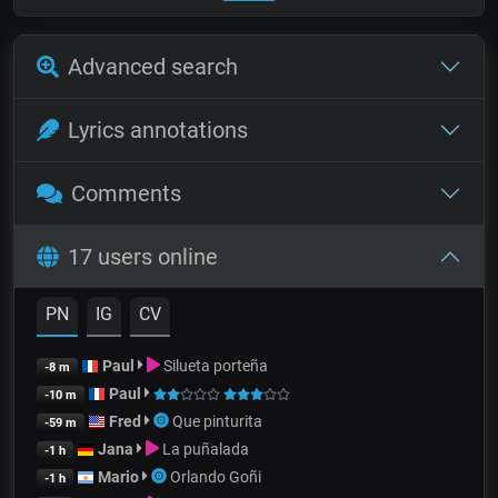
Advanced search
Lyrics annotations
Comments
17 users online
PN
IG
CV
Paul
Silueta porteña
-8 m
Paul
-10 m
Fred
Que pinturita
-59 m
Jana
La puñalada
-1 h
Mario
Orlando Goñi
-1 h