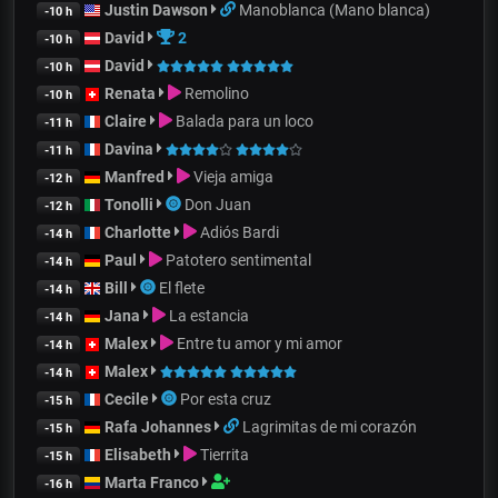
Justin Dawson
Manoblanca (Mano blanca)
-10 h
David
2
-10 h
David
-10 h
Renata
Remolino
-10 h
Claire
Balada para un loco
-11 h
Davina
-11 h
Manfred
Vieja amiga
-12 h
Tonolli
Don Juan
-12 h
Charlotte
Adiós Bardi
-14 h
Paul
Patotero sentimental
-14 h
Bill
El flete
-14 h
Jana
La estancia
-14 h
Malex
Entre tu amor y mi amor
-14 h
Malex
-14 h
Cecile
Por esta cruz
-15 h
Rafa Johannes
Lagrimitas de mi corazón
-15 h
Elisabeth
Tierrita
-15 h
Marta Franco
-16 h