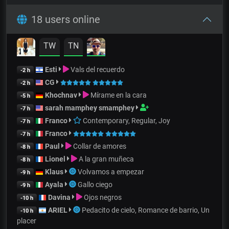
18 users online
TW
TN
Esti
Vals del recuerdo
-2 h
CG
-2 h
Khochnav
Mírame en la cara
-5 h
sarah mamphey smamphey
-7 h
Franco
Contemporary, Regular, Joy
-7 h
Franco
-7 h
Paul
Collar de amores
-8 h
Lionel
A la gran muñeca
-8 h
Klaus
Volvamos a empezar
-9 h
Ayala
Gallo ciego
-9 h
Davina
Ojos negros
-10 h
ARIEL
Pedacito de cielo, Romance de barrio, Un
-10 h
placer