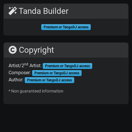
Tanda Builder
Premium or TangoDJ access
Copyright
nd
Artist/2
Artist:
Premium or TangoDJ access
Composer:
Premium or TangoDJ access
Author:
Premium or TangoDJ access
* Non guaranteed information