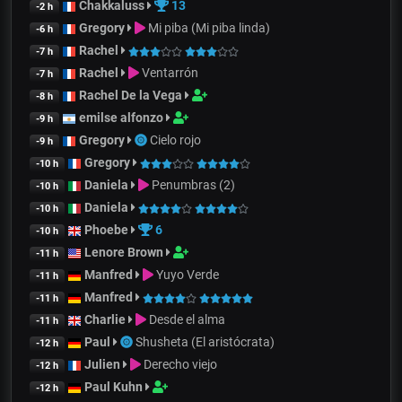
Chakkaluss
13
-2 h
Gregory
Mi piba (Mi piba linda)
-6 h
Rachel
-7 h
Rachel
Ventarrón
-7 h
Rachel De la Vega
-8 h
emilse alfonzo
-9 h
Gregory
Cielo rojo
-9 h
Gregory
-10 h
Daniela
Penumbras (2)
-10 h
Daniela
-10 h
Phoebe
6
-10 h
Lenore Brown
-11 h
Manfred
Yuyo Verde
-11 h
Manfred
-11 h
Charlie
Desde el alma
-11 h
Paul
Shusheta (El aristócrata)
-12 h
Julien
Derecho viejo
-12 h
Paul Kuhn
-12 h