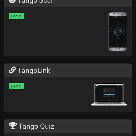
Tango Scan
Log in
TangoLink
Log in
Tango Quiz