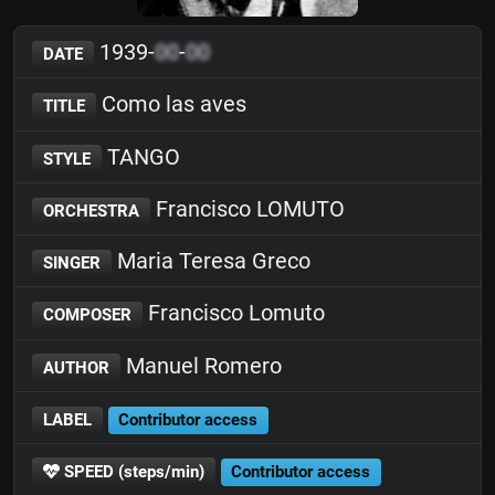
1939-
00
-
00
DATE
Como las aves
TITLE
TANGO
STYLE
Francisco LOMUTO
ORCHESTRA
Maria Teresa Greco
SINGER
Francisco Lomuto
COMPOSER
Manuel Romero
AUTHOR
LABEL
Contributor access
SPEED (steps/min)
Contributor access