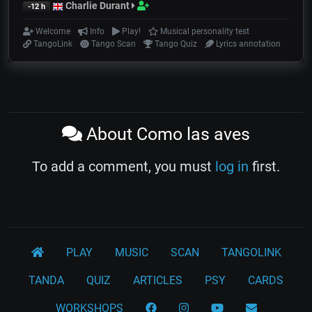
Charlie Durant
-12 h
Welcome
Info
Play!
Musical personality test
TangoLink
Tango Scan
Tango Quiz
Lyrics annotation
About Como las aves
To add a comment, you must
log in
first.
PLAY
MUSIC
SCAN
TANGOLINK
TANDA
QUIZ
ARTICLES
PSY
CARDS
WORKSHOPS