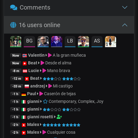
Comments
16 users online
BG
LB
AS
Valentin
A la gran muñeca
Now
Beat
Desde el alma
Now
Lucie
Mano brava
-8 m
Beat
-12 m
andrzej
Mi castigo
-33 m
Paul
Caserón de tejas
-1 h
gianni
Contemporary, Complex, Joy
-1 h
gianni
-1 h
gianni rosetti
-1 h
Malex
-2 h
Malex
Cualquier cosa
-2 h