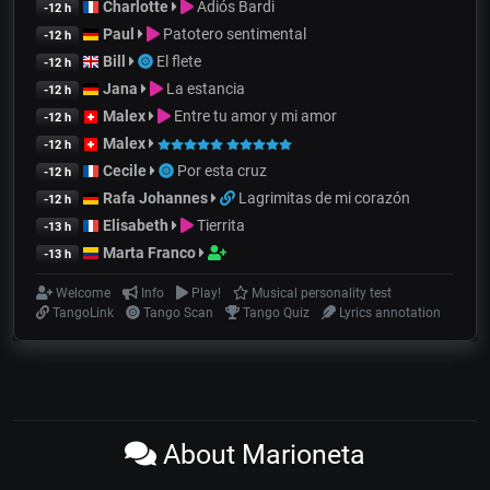
Charlotte
Adiós Bardi
-12 h
Paul
Patotero sentimental
-12 h
Bill
El flete
-12 h
Jana
La estancia
-12 h
Malex
Entre tu amor y mi amor
-12 h
Malex
-12 h
Cecile
Por esta cruz
-12 h
Rafa Johannes
Lagrimitas de mi corazón
-12 h
Elisabeth
Tierrita
-13 h
Marta Franco
-13 h
Welcome
Info
Play!
Musical personality test
TangoLink
Tango Scan
Tango Quiz
Lyrics annotation
About Marioneta