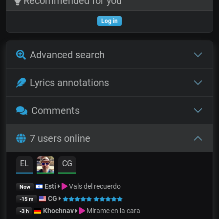
Recommended for you
Log in
Advanced search
Lyrics annotations
Comments
7 users online
EL
CG
Esti
Vals del recuerdo
Now
CG
-15 m
Khochnav
Mírame en la cara
-3 h