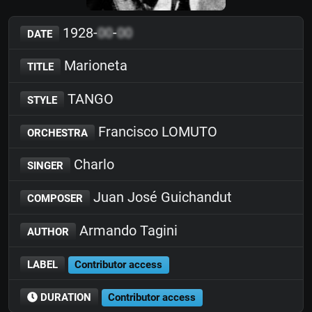
1928-
00
-
00
DATE
Marioneta
TITLE
TANGO
STYLE
Francisco LOMUTO
ORCHESTRA
Charlo
SINGER
Juan José Guichandut
COMPOSER
Armando Tagini
AUTHOR
LABEL
Contributor access
DURATION
Contributor access