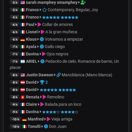
sarah mamphey smamphey
-5 h
Franco
Contemporary, Regular, Joy
-5 h
Franco
-5 h
Paul
Collar de amores
-6 h
Lionel
A la gran muñeca
-6 h
Klaus
Volvamos a empezar
-6 h
Ayala
Gallo ciego
-7 h
Davina
Ojos negros
-7 h
ARIEL
Pedacito de cielo, Romance de barrio, Un
-7 h
placer
Justin Dawson
Manoblanca (Mano blanca)
-8 h
David
2
-8 h
David
-8 h
Renata
Remolino
-8 h
Claire
Balada para un loco
-9 h
Davina
-9 h
Manfred
Vieja amiga
-10 h
Tonolli
Don Juan
-10 h