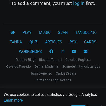
To add a comment, you must
log in
first.
PLAY
MUSIC
SCAN
TANGOLINK
TANDA
QUIZ
ARTICLES
PSY
CARDS
WORKSHOPS
Rodolfo Biagi
Ricardo Tanturi
Osvaldo Pugliese
Osvaldo Fresedo
Osmar Maderna
Some definitly lost tangos
Juan D'Arienzo
Carlos Di Sarli
Terms and Legal Notices
EL RECODO TANGO
We use cookies to collect statistics via Google Analytics.
Design Web: Gregory DIAZ
Learn more