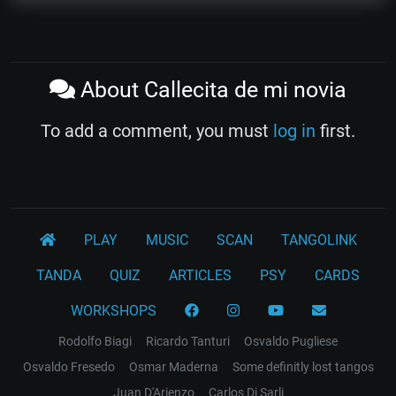
About Callecita de mi novia
To add a comment, you must
log in
first.
PLAY
MUSIC
SCAN
TANGOLINK
TANDA
QUIZ
ARTICLES
PSY
CARDS
WORKSHOPS
Rodolfo Biagi
Ricardo Tanturi
Osvaldo Pugliese
Osvaldo Fresedo
Osmar Maderna
Some definitly lost tangos
Juan D'Arienzo
Carlos Di Sarli