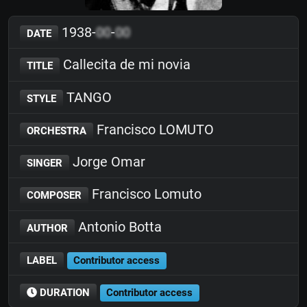
1938-
00
-
00
DATE
Callecita de mi novia
TITLE
TANGO
STYLE
Francisco LOMUTO
ORCHESTRA
Jorge Omar
SINGER
Francisco Lomuto
COMPOSER
Antonio Botta
AUTHOR
LABEL
Contributor access
DURATION
Contributor access