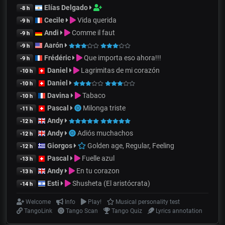
Elías Delgado
-8 h
Cecile
Vida querida
-9 h
Andi
Comme il faut
-9 h
Aarón
-9 h
Frédéric
Que importa eso ahora!!!
-9 h
Daniel
Lagrimitas de mi corazón
-10 h
Daniel
-10 h
Davina
Tabaco
-10 h
Pascal
Milonga triste
-11 h
Andy
-12 h
Andy
Adiós muchachos
-12 h
Giorgos
Golden age, Regular, Feeling
-12 h
Pascal
Fuelle azul
-13 h
Andy
En tu corazon
-13 h
Esti
Shusheta (El aristócrata)
-14 h
Welcome
Info
Play!
Musical personality test
TangoLink
Tango Scan
Tango Quiz
Lyrics annotation