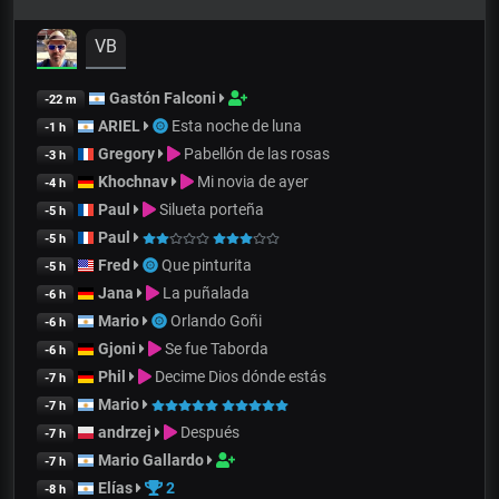
VB
Gastón Falconi
-22 m
ARIEL
Esta noche de luna
-1 h
Gregory
Pabellón de las rosas
-3 h
Khochnav
Mi novia de ayer
-4 h
Paul
Silueta porteña
-5 h
Paul
-5 h
Fred
Que pinturita
-5 h
Jana
La puñalada
-6 h
Mario
Orlando Goñi
-6 h
Gjoni
Se fue Taborda
-6 h
Phil
Decime Dios dónde estás
-7 h
Mario
-7 h
andrzej
Después
-7 h
Mario Gallardo
-7 h
Elías
2
-8 h