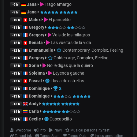
Jana
Trago amargo
-9 h
Jana
-9 h
Malex
El pañuelito
-10 h
Gregory
-11 h
Gregory
Vals de los milagros
-11 h
Renata
Las vueltas de la vida
-12 h
Emmanuelle
Contemporary, Complex, Feeling
-12 h
Gregory
Golden age, Complex, Feeling
-12 h
Sorin
No le digas que la quiero
-12 h
Soleïma
Leyenda gaucha
-13 h
Pascal
Lluvia de estrellas
-13 h
Dominique
2
-13 h
Dominique
-13 h
Andy
-13 h
Carlo
-14 h
Cecile
Cascabelito
-14 h
Welcome
Info
Play!
Musical personality test
TangoLink
Tango Scan
Tango Quiz
Lyrics annotation