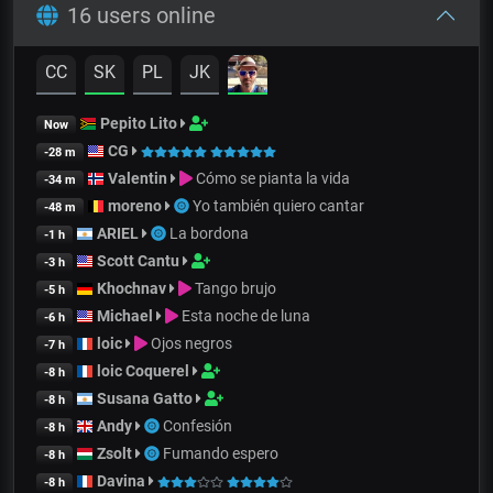
16 users online
CC
SK
PL
JK
Pepito Lito
Now
CG
-28 m
Valentin
Cómo se pianta la vida
-34 m
moreno
Yo también quiero cantar
-48 m
ARIEL
La bordona
-1 h
Scott Cantu
-3 h
Khochnav
Tango brujo
-5 h
Michael
Esta noche de luna
-6 h
loic
Ojos negros
-7 h
loic Coquerel
-8 h
Susana Gatto
-8 h
Andy
Confesión
-8 h
Zsolt
Fumando espero
-8 h
Davina
-8 h