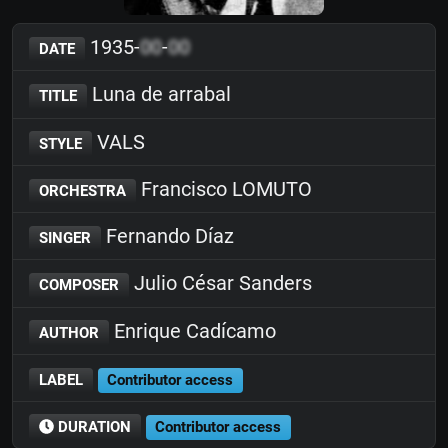
1935-
00
-
00
DATE
Luna de arrabal
TITLE
VALS
STYLE
Francisco LOMUTO
ORCHESTRA
Fernando Díaz
SINGER
Julio César Sanders
COMPOSER
Enrique Cadícamo
AUTHOR
LABEL
Contributor access
DURATION
Contributor access